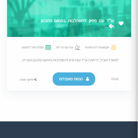
עו"ד עם ניסיון להשתלבות בתחום התכנון
ו�...
מקצוענות ללא פשרות
עם הנוף הכי יפה
משלם מעל לממוצע
למשרד מוביל, דרוש/ה עו"ד עם ניסיון להשתלבות בתחום התכנון והבנייה...
הגשת מועמדות
76256
שיתוף משרה