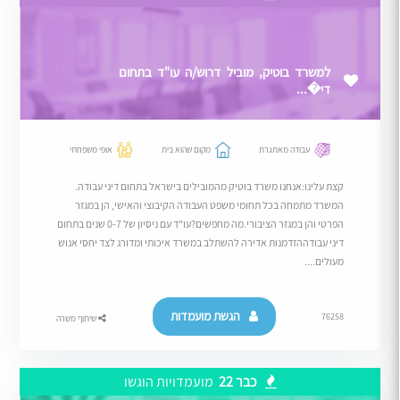
למשרד בוטיק, מוביל דרוש/ה עו"ד בתחום
די�...
עבודה מאתגרת
מקום שהוא בית
אופי משפחתי
קצת עלינו:אנחנו משרד בוטיק מהמובילים בישראל בתחום דיני עבודה.
המשרד מתמחה בכל תחומי משפט העבודה הקיבוצי והאישי, הן במגזר
הפרטי והן במגזר הציבורי.מה מחפשים?עו"ד עם ניסיון של 0-7 שנים בתחום
דיני עבודההזדמנות אדירה להשתלב במשרד איכותי ומדורג לצד יחסי אנוש
מעולים....
הגשת מועמדות
76258
שיתוף משרה
כבר 22
מועמדויות הוגשו