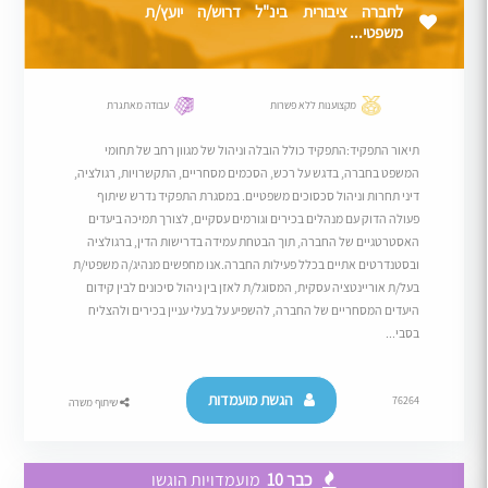
לחברה ציבורית בינ"ל דרוש/ה יועץ/ת
משפטי...
מקצוענות ללא פשרות
עבודה מאתגרת
תיאור התפקיד:התפקיד כולל הובלה וניהול של מגוון רחב של תחומי
המשפט בחברה, בדגש על רכש, הסכמים מסחריים, התקשרויות, רגולציה,
דיני תחרות וניהול סכסוכים משפטיים. במסגרת התפקיד נדרש שיתוף
פעולה הדוק עם מנהלים בכירים וגורמים עסקיים, לצורך תמיכה ביעדים
האסטרטגיים של החברה, תוך הבטחת עמידה בדרישות הדין, ברגולציה
ובסטנדרטים אתיים בכלל פעילות החברה.אנו מחפשים מנהיג/ה משפטי/ת
בעל/ת אוריינטציה עסקית, המסוגל/ת לאזן בין ניהול סיכונים לבין קידום
היעדים המסחריים של החברה, להשפיע על בעלי עניין בכירים ולהצליח
בסבי...
הגשת מועמדות
76264
שיתוף משרה
כבר 10
מועמדויות הוגשו