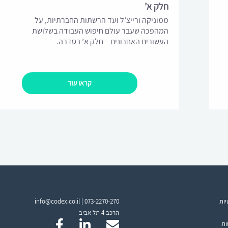
חלק א’
ממוניקה ורייצ’ל ועד הרשתות החברתיות, על
המהפכה שעבר עולם חיפוש העבודה בשלושת
העשורים האחרונים – חלק א’ בסדרה.
קראו עוד
יות
073-2270-270
info@codex.co.il |
הרכב 4 תל אביב
ות