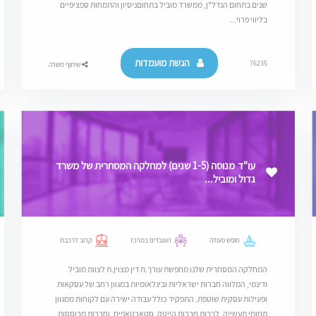
שנים בתחום הנדל"ן, ממשרד מוביל בתחוםניסיון והתמחות ספציפיים
בליווי פרוי...
הגשת מועמדות
76235
שיתוף משרה
עו"ד מנוסה (1-5 שנים) למחלקה המסחרית של משרד
גדול ומוביל...
חופש פעולה
העובדים במרכז
קרוב לרכבת
המחלקה המסחרית שלנו מחפשת עורך.ת דין מצוין.ת לצוות מוביל
ודינמי, המלווה חברות ישראליות ובינלאומיות במגוון רחב של עסקאות
ופעילות עסקית שוטפת. התפקיד כולל עבודה ישירה עם לקוחות ממגוון
תחומי תעשייה, לרבות חברות הייטק, סטארטאפים, וחברות מבוססות