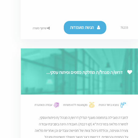
הגשת מועמדות
76233
שיתוף משרה
דרוש/ה מנהל/ת מחלקת כספים ופיתוח עסקי...
נמצא בחוד החנית
מקצוענות ללא פשרות
עבודה מאתגרת
לחברה מובילה בתחומה מענף הנדלן דרוש/ה מנהל /ת פיתוח עסקי,
למשרה מלאה במרכז ת"א (קו רכבת).העבודה הינה בסביבת עבודה
צעירה ונעימה, וכוללת ניהול צוות של חמישה עובדים וכן אחריות מלאה
על החוזים והכספים. דרישות:בוגר תואר משולב משפטים ומנהל