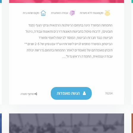
מקצוענות ללא פשרות
עבודה מאתגרת
מקום שהוא בית
התמחות המשרד הינה בתחום הרשלנות הרפואית ונזקי הגוף (מצד
תובעים), לרבות טיפול בתביעות תאונות דרכים ותאונות עבודה, ניהול
תביעות כנגד חברות הביטוח, המוסד לביטוח לאומי ומשרד
הביטחון.המשרד מחפש לגייס לשורותיו עו"ד עם נסיון של 2-5 שנים.**
תיבחן מועמדתם של מועמדים לאחר התמחות בתחום.נדרשת יכולת
עבודה עצמאית, התמדה ו'ראש גדול'....
הגשת מועמדות
76254
שיתוף משרה