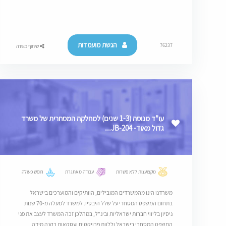
הגשת מועמדות
76237
שיתוף משרה
עו"ד מנוסה (1-3 שנים) למחלקה המסחרית של משרד
גדול מאוד- JB-204...
מקצוענות ללא פשרות
עבודה מאתגרת
חופש פעולה
משרדנו הינו מהמשרדים המובילים, הוותיקים והמוערכים בישראל
בתחום המשפט המסחרי על שלל היבטיו. למשרד למעלה מ-70 שנות
ניסיון בליווי חברות ישראליות ובינ"ל, במהלכן זכה המשרד לעצב את פני
המשפט המסחרי בישראל וללוות פרויקטים ועסקאות בקנה מידה