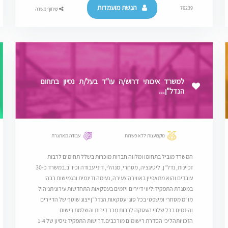
הגשת מועמדות
76239
שיתוף משרה
למשרד איכותי דרוש/ה עו"ד בעל/ת נסיון בתחום
הנדל"ן...
מקצוענות ללא פשרות
עבודה מאתגרת
המשרד מוביל בתחומו ומלווה חברות מוכרות בשלל תחומים לרבות
זכיינות, נדל"ן, ליטיגציה, מסחרי, מנהלי, דיני עבודה וכיו"ב.במשרד כ-30
עובדים והוא מתאפיין באווירה צעירה, נעימה ודינמית ובגמישות רבה!
במסגרת התפקיד:ליווי דיירים ויזמים בעסקאות התחדשות עירוניתניהול
מו״מ מסחרי ומשפטי בכל סוגי עסקאות הנדל״ןייצוג שוטף של הדיירים
והיזמים בכל שלבי העסקה לרבות מכר דירות והשלמת רישום
הזכויות⁠הליכי הסדרת רישומים מורכבים.דרישות התפקיד:ניסיון של 1-4