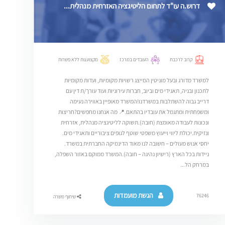
דרוש.ה עו"ד לתחום הליטיגציה האזרחית מנהלית...
קרוב לרכבת
העובדים במרכז
מקצוענות ללא פשרות
למשרד מדורג ובעל מוניטין המייצג רשויות מקומיות, ועדות מקומיות
לתכנון ובניה, תאגידי מים וביוב, חברות עירוניות ועוד עורך/ת דין עם
דרייב גבוה להשתלבות במשרדנו!המשרד מאופיין באווירה נעימה
ומשפחתית ומתגמל את עובדיו בהתאם.​📍 מה אנחנו מחפשים?חריצות
ונכונות לעבודה מאומצת (חובה).​תשוקה לליטיגציה מנהלית, אזרחית
ונזיקית.​יכולת ליווי וייעוץ משפטי שוטף לגופים ציבוריים ותאגידי מים.​
יחסי אנוש מעולים – חשובה לנו מאוד הדינמיקה החברתית במשרד.​
ניידות בכל הארץ (רישיון נהיגה – חובה).המשרד ממוקם באזור השפלה,
במרחק הל...
הגשת מועמדות
76246
שיתוף משרה