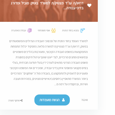
דרוש/ה עו״ד מצטיין/ת למשרד בוטיק מוביל ומדורג
בדיני עבודה...
נמצא בחוד החנית
אופי משפחתי
עבודה מאתגרת
למשרד העומד בחוד החנית של סכסוכי העבודה הגדולים והמשמעותיים
במשק, דרוש/ה עו״ד מצטיין/ת למשרה מלאה.התפקיד יכלול התמחות
והתמקצעות במשפט העבודה הקיבוצי, ומעורבות בהליכים משפטיים
ובמשאים ומתנים מרכזיים, לצד ייעוץ שוטף וניהול תיקים במסגרת
משפט העבודה הפרטי.מתאים לעורכי דין בעלי תודעה חברתית, בעלי
בסיס מקצועי ומשפטי איתן בדיני עבודה, שמכירים את המשפט הקיבוצי
ומעוניינים להעמיק ולהתמקצע בו, בעבודה מול ה״שחקנים״ המרכזיים
ביותר.המשרד מתאפיין ביחסים בינאישיים מצוינים, במהירות תגובה
ושירות, ובהקפדה על רמה מ...
הגשת מועמדות
76248
שיתוף משרה