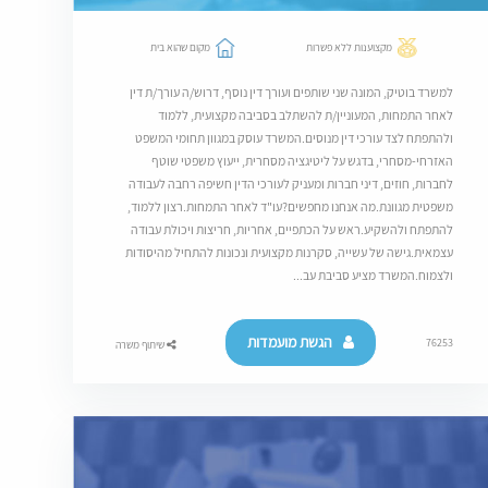
מקצוענות ללא פשרות
מקום שהוא בית
למשרד בוטיק, המונה שני שותפים ועורך דין נוסף, דרוש/ה עורך/ת דין
לאחר התמחות, המעוניין/ת להשתלב בסביבה מקצועית, ללמוד
ולהתפתח לצד עורכי דין מנוסים.המשרד עוסק במגוון תחומי המשפט
האזרחי-מסחרי, בדגש על ליטיגציה מסחרית, ייעוץ משפטי שוטף
לחברות, חוזים, דיני חברות ומעניק לעורכי הדין חשיפה רחבה לעבודה
משפטית מגוונת.מה אנחנו מחפשים?עו"ד לאחר התמחות.רצון ללמוד,
להתפתח ולהשקיע.ראש על הכתפיים, אחריות, חריצות ויכולת עבודה
עצמאית.גישה של עשייה, סקרנות מקצועית ונכונות להתחיל מהיסודות
ולצמוח.המשרד מציע סביבת עב...
הגשת מועמדות
76253
שיתוף משרה