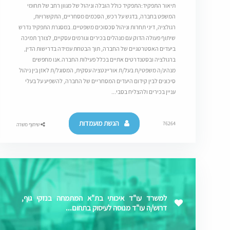
תיאור התפקיד:התפקיד כולל הובלה וניהול של מגוון רחב של תחומי
המשפט בחברה, בדגש על רכש, הסכמים מסחריים, התקשרויות,
רגולציה, דיני תחרות וניהול סכסוכים משפטיים. במסגרת התפקיד נדרש
שיתוף פעולה הדוק עם מנהלים בכירים וגורמים עסקיים, לצורך תמיכה
ביעדים האסטרטגיים של החברה, תוך הבטחת עמידה בדרישות הדין,
ברגולציה ובסטנדרטים אתיים בכלל פעילות החברה.אנו מחפשים
מנהיג/ה משפטי/ת בעל/ת אוריינטציה עסקית, המסוגל/ת לאזן בין ניהול
סיכונים לבין קידום היעדים המסחריים של החברה, להשפיע על בעלי
עניין בכירים ולהצליח בסבי...
הגשת מועמדות
76264
שיתוף משרה
למשרד עו"ד איכותי בת"א המתמחה בנזקי גוף,
דרוש/ה עו"ד מנוסה לעיסוק בתחום...