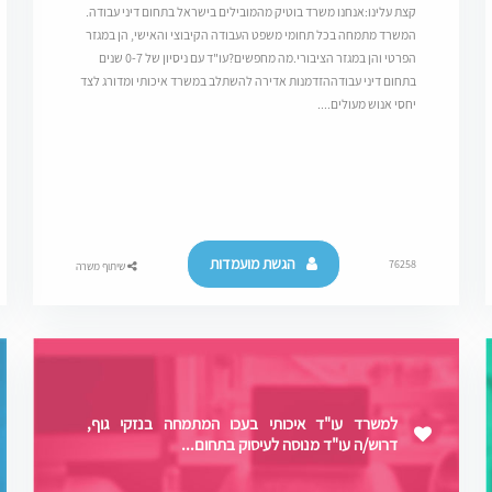
קצת עלינו:אנחנו משרד בוטיק מהמובילים בישראל בתחום דיני עבודה.
המשרד מתמחה בכל תחומי משפט העבודה הקיבוצי והאישי, הן במגזר
הפרטי והן במגזר הציבורי.מה מחפשים?עו"ד עם ניסיון של 0-7 שנים
בתחום דיני עבודההזדמנות אדירה להשתלב במשרד איכותי ומדורג לצד
יחסי אנוש מעולים....
הגשת מועמדות
76258
שיתוף משרה
למשרד עו"ד איכותי בעכו המתמחה בנזקי גוף,
דרוש/ה עו"ד מנוסה לעיסוק בתחום...