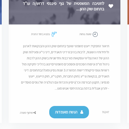
לחטיבה המשפטית של גוף פיננסי דרוש/ה עו"ד
בתחום שוק ההון...
שעות נוחות
נמצא בחוד החנית
תיאור התפקיד:ייעוץ משפטי שוטף בתחום שוק ההון והבנקאות לארגון
וליחידותיו השונות, לרבות בהיבטי דיני תאגידים, דיני ני"ע ופעילות שוק
ההון של הארגוןליווי עסקאות מורכבות וחדשניות בשוק ההון לרבות
ניהול מו"מ וניסוח הסכמים ומסמכים משפטייםייצוג בהליכי חקיקה מול
רשויות וגופי פיקוחדרישות המשרה:3 שנות נסיון ומעלהבתחומים: דיני
תאגידים, בנקאות וני"ע (חוק החברות, חוק ני"ע, חוק הייעוץ, ייעוץ
פנסיוני, תקנון הבורסה וכו')ניסיון והכרות עם רגולציה של גופים מוסדיים
- יתרון אנגלית ברמה גבוההיחסי אנוש מעו...
הגשת מועמדות
76247
שיתוף משרה