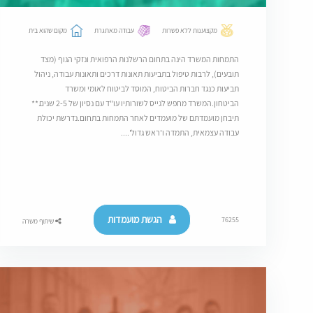
מקצוענות ללא פשרות
עבודה מאתגרת
מקום שהוא בית
התמחות המשרד הינה בתחום הרשלנות הרפואית ונזקי הגוף (מצד
תובעים), לרבות טיפול בתביעות תאונות דרכים ותאונות עבודה, ניהול
תביעות כנגד חברות הביטוח, המוסד לביטוח לאומי ומשרד
הביטחון.המשרד מחפש לגייס לשורותיו עו"ד עם נסיון של 2-5 שנים.**
תיבחן מועמדתם של מועמדים לאחר התמחות בתחום.נדרשת יכולת
עבודה עצמאית, התמדה ו'ראש גדול'....
הגשת מועמדות
76255
שיתוף משרה