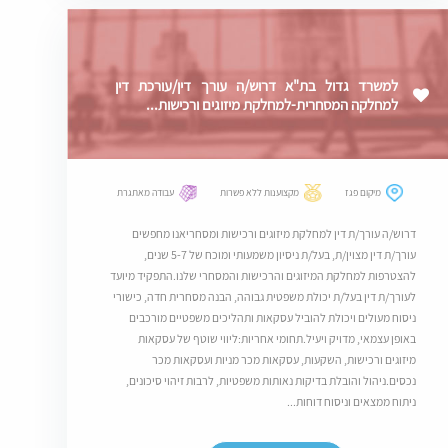
למשרד גדול בת"א דרוש/ה עורך דין/עורכת דין
למחלקה המסחרית-למחלקת מיזוגים ורכישות...
מיקום פגז
מקצוענות ללא פשרות
עבודה מאתגרת
דרוש/ה עורך/ת דין למחלקת מיזוגים ורכישות ומסחריאנו מחפשים
עורך/ת דין מצוין/ת, בעל/ת ניסיון משמעותי ומוכח של 5-7 שנים,
להצטרפות למחלקת המיזוגים והרכישות והמסחרי שלנו.התפקיד מיועד
לעורך/ת דין בעל/ת יכולת משפטית גבוהה, הבנה מסחרית חדה, כישורי
ניסוח מעולים ויכולת להוביל עסקאות ותהליכים משפטיים מורכבים
באופן עצמאי, מדויק ויעיל.תחומי אחריות:ליווי שוטף של עסקאות
מיזוגים ורכישות, השקעות, עסקאות מכר מניות ועסקאות מכר
נכסים.ניהול והובלת בדיקות נאותות משפטיות, לרבות זיהוי סיכונים,
ניתוח ממצאים וניסוח דוחות...