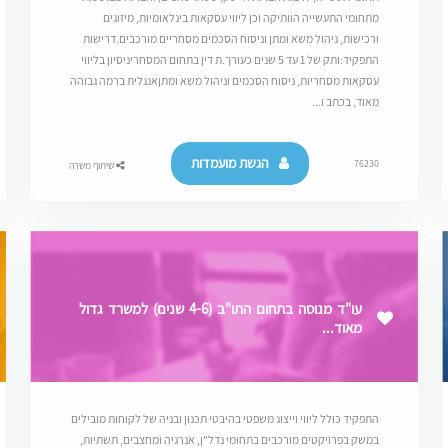
מתחומי התעשייה הוותיקה וכן ליווי עסקאות בינלאומיות, מיזוגים
ורכישות, ניהול משא ומתן וניסוח הסכמים מסחריים מורכבים.דרישות
התפקיד:ותק של 1 עד 5 שנים כעורך.ת דין בתחום המסחריניסיון בליווי
עסקאות מסחריות, ניסוח הסכמים וניהול משא ומתןאנגלית ברמה גבוהה
מאוד, בכתב ו...
הגשת מועמדות
76230
שיתוף משרה
עו"ד מנוסה בתחום התו"ב (4-6 שנים) למשרד גדול
מאוד...
התפקיד כולל ליווי וייצוג משפטי בהיבטי תכנון ובניה של לקוחות מובילים
במשק בפרויקטים מורכבים בתחומי נדל"ן, אנרגיה ומחצבים, תשתיות,