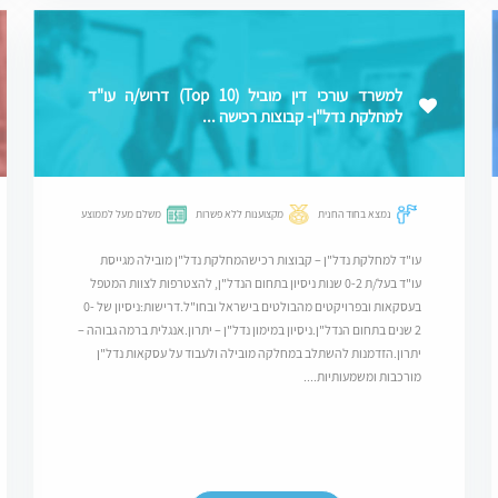
למשרד עורכי דין מוביל (Top 10) דרוש/ה עו"ד
למחלקת נדל"ן- קבוצות רכישה ...
נמצא בחוד החנית
מקצוענות ללא פשרות
משלם מעל לממוצע
עו"ד למחלקת נדל"ן – קבוצות רכישהמחלקת נדל"ן מובילה מגייסת
עו"ד בעל/ת 0-2 שנות ניסיון בתחום הנדל"ן, להצטרפות לצוות המטפל
בעסקאות ובפרויקטים מהבולטים בישראל ובחו"ל.דרישות:ניסיון של 0-
2 שנים בתחום הנדל"ן.ניסיון במימון נדל"ן – יתרון.אנגלית ברמה גבוהה –
יתרון.הזדמנות להשתלב במחלקה מובילה ולעבוד על עסקאות נדל"ן
מורכבות ומשמעותיות....