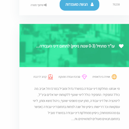
הגשת מועמדות
76238
שיתוף משרה
עו"ד מתחיל (0-3 שנות ניסיון) לתחום דיני העבודה...
אווירה בינלאומית
סביבת עבודה מפנקת
קרוב לרכבת
מי אנחנו: מחלקת דיני עבודה במשרד גדול ומוביל במרכז תל אביב.מה
כולל התפקיד: התפקיד כולל ליווי שוטף ללקוחות ישראלים ובינ"ל,
ליטיגציה של דיני עבודה, מתן יעוץ משפטי שוטף, ניהול משא ומתן, ליווי
עסקאות וכו'.דרישות: ניסיון של שנה לפחות בתחום דיני עבודה (אפשר
גם מההתמחות); ניסיון ממחלקת דיני עבודה במשרד מוביל
בתחום.תנאים מעולים למתאימים.ות....