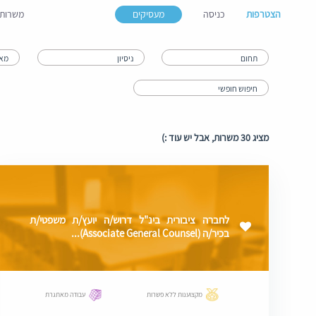
הצטרפות
כניסה
מעסיקים
משרות
מציג
30
משרות, אבל יש עוד :)
לחברה ציבורית בינ"ל דרוש/ה יועץ/ת משפטי/ת
בכיר/ה (Associate General Counsel)...
מקצוענות ללא פשרות
עבודה מאתגרת