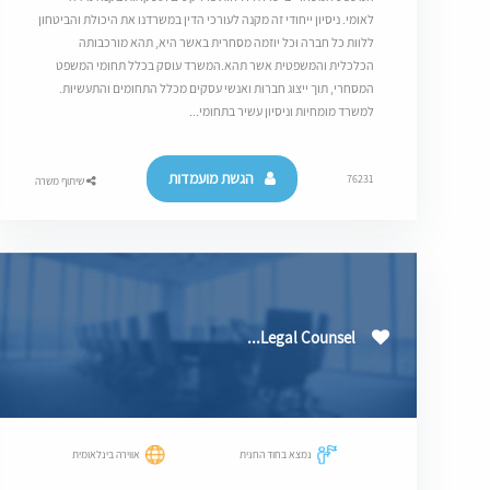
לאומי. ניסיון ייחודי זה מקנה לעורכי הדין במשרדנו את היכולת והביטחון
ללוות כל חברה וכל יוזמה מסחרית באשר היא, תהא מורכבותה
הכלכלית והמשפטית אשר תהא.המשרד עוסק בכלל תחומי המשפט
המסחרי, תוך ייצוג חברות ואנשי עסקים מכלל התחומים והתעשיות.
למשרד מומחיות וניסיון עשיר בתחומי...
הגשת מועמדות
76231
שיתוף משרה
Legal Counsel...
נמצא בחוד החנית
אווירה בינלאומית