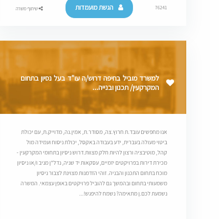
הגשת מועמדות
76241
שיתוף משרה
למשרד מוביל בחיפה דרוש/ה עו"ד בעל נסיון בתחום
המקרקעין/ תכנון ובנייה...
אנו מחפשים עובד.ת חרוץ.צה, מסודר.ת, אמין.נה, מדוייק.ת, עם יכולת
ביטוי מעולה בעברית, ידע בעבודה באקסל, יכולת ניסוח ועמידה מול
קהל, מוטיבציה ורצון להיות חלק מצוות.דרוש ניסיון בתחומי המקרקעין -
מכירת דירות בפרויקטים יזמיים, עסקאות יד שניה, נדל"ן מניב ו/או ניסיון
מוכח בתחום התכנון והבניה. זוהי הזדמנות מצוינת לצבור ניסיון
משמעותי בתחום ובהמשך גם להוביל פרויקטים באופן עצמאי. המשרה
נשמעת לכם.ן מתאימה? נשמח להיפגש!...