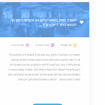
למשרד בוטיק בתחום הנזיקין עם התמחות בנזקי גוף,
הנמצא באזור דרוש/ה עו"ד ...
אופי משפחתי
עבודה מאתגרת
העובדים במרכז
למשרדנו דרוש/ה עו"ד נזיקין, בעל וותק של 0-5 שנים.ידע בשימוש בכלי
AI .דרישות: ניסיון בכתיבת כתבי תביעה/הגנה.ועדות רפואיות.תביעות
חבויות.פלת"ד.בעל רצון לעבוד וללמוד ולהתקדם, שליטה באופיס.ליווי
וייצוג מלא של לקוחות.יכולת עבודה תחת לחץ. המשרד מאופיין באווירה
משפחתית נעימה, עם יחסי אנוש מעולים. תנאים טובים למתאימים.היקף
משרה: משרה מלאה. *המשרה מיועדת לנשים ולגברים כאחד....