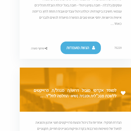
עסקים/כלכלה - חובה.נסיון ניהולי - חובה.בעל יכולת הובלת תהליכים
עצמאי.חשיבה ביקורתית.יכולת ניהול עובדים ועבודה תחת לחץ.כריזמה
אישית והישגיות.יחסי אנוש טובים.המשרה מיועדת לנשים ולגברים
כאחד....
הגשת מועמדות
76229
שיתוף משרה
למוסד אקדמי מוביל דרוש/ה מנהל/ת פרוייקטים
ללשכת מנכ"לית וסגנית נשיא- החלפה לחל"ד. ...
הגדרת תפקיד: אחריות על ניהול והנעת פרוייקטים חוצי ארגון והוצאה
לפועל של משימות מורכבות בקרה ופיקוח בעניינים חוזיים, תקנוניים