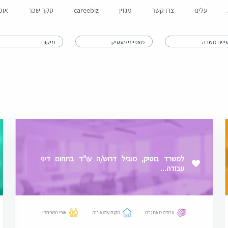
עלינו
צרו קשר
מגזין
careebiz
סקר שכר
אופ
למשרד בוטיק, מוביל דרוש/ה עו"ד בתחום דיני
עבודה...
עבודה מאתגרת
מקום שהוא בית
אופי משפחתי