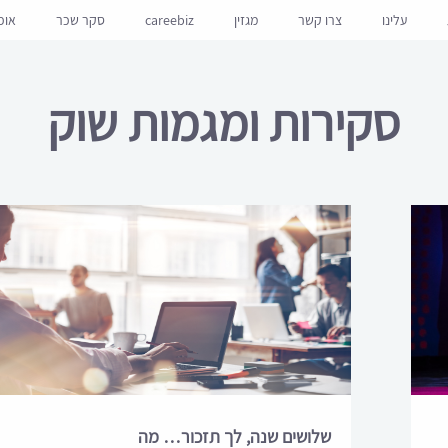
עלינו
צרו קשר
מגזין
careebiz
סקר שכר
אופ
סקירות ומגמות שוק
שלושים שנה, לך תזכור… מה