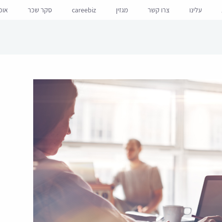
עלינו
צרו קשר
מגזין
careebiz
סקר שכר
אופ