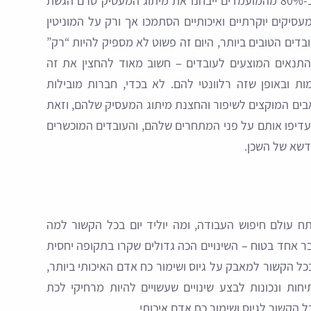
לעבוד בו. מחקרים מראים כי כ-80% מהמועמדים ייבחנו את מיתוג המעסיק טרם הגשת
יקים יוקרתיים ואיכותיים הסתמכו אך ורק על המוניטין
בדים הטובים ביותר, היום זה פשוט לא מספיק להיות “רק”
התנאים המוצעים לעובדים – חשוב מאוד להחצין את זה
ות ובאופן שזה רלוונטי להם. לא בכדי, חברות מובילות
ים המוקצים לשיפור והחצנת מיתוג המעסיק שלהם, וזאת
דיפו אותם על פני המתחרים שלהם, והעובדים המוכשרים
דשא של השכן.
 עולם חיפוש העבודה, ומה יוליד יום בכל הקשור למה
 אחד בטוח – השינויים הכה גדולים שקרו בתקופה יחסית
כל הקשור למאבק על גיוס ושימור כח אדם האיכותי ביותר,
יחות ונכונות לבצע שינויים שעשויים להיות מרחיקי לכת
הקשור לגיוס ושימור כח אדם איכותי.