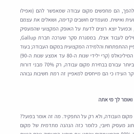
להפך, הם מחפשים מקום עבודה שמאפשר להם (ואפילו
ית ואישית. מועמדים חושבים קדימה, ושואלים את עצמם
“איפה אני בעוד 5 או 10 שנים”, וכפועל יוצא רוצים לדעת על האופק המקצועי שהמעסיק
יכול להציע להם, עוד לפני שהם בכלל מתחילים לעבוד אצלו. במסגרת סקר שערכה חברת Gallup,
יין ההתפתחות והלמידה המקצועית במקום העבודה; בעוד
כמעט 90%(!) מהנשאלים אשר הנם בני דור המילינאלס (קרי ילידי שנות ה-80 עד אמצע שנות ה-90)
העידו כי מדובר באחד המאפיינים החשובים ביותר עבורם בבחירת מקום עבודה, רק 70% מבני דורות
) שהשתתפו בסקר העידו כי הם מייחסים למאפיין זה רמת חשיבות גבוהה
 ואומר לך מי אתה
 מקום העבודה, ולא רק על התפקיד. מה זה אומר בפועל?
וג מעסיק חיובי, כלומר כזה הנהנה מתדמית של מקום