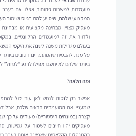
עבודה
שכדאי
מועמדות למשרות פתוחות אצלו. אם בעבר מעס
המקצועי שלהם, שיסייע להם בגיוס ושימור העו
מעסיק מצויין מבחינה מקצועית או מבחינת 
ולדוור את זה למועמדים הרלוונטיים, במקומ
בעולם מגדילות משנה לשנה את היקפי המשאב
על מנת להבטיח שהמועמדים הטובים ביותר יע
ביותר שלהם לא יחשבו אפילו לרגע “לפזול” ל
ומה הלאה
?
אפשר רק לנסות לנחש לאן עוד יכול להתפתח
שמעניין את המועמדים הבאים שלכם, אבל דבר
קצרה (במונחים היסטוריים) מעידים על כך שב
מעסיקים יהיו חייבים לשמור על גמישות, פת
בהתנהלות הקלאסית שאפיינה אותם בעבר בכל 