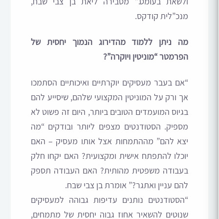
ולשאת בעומס.” מסבירה ליאת בן צבי שבח,
מנכ”לית קודקס.
מה ניתן ללמוד מהדירוג הנמוך יחסית של
הפרמטר “מוניטין ויוקרה”?
“אם בעבר מעסיקים יוקרתיים ואיכותיים הסתמכו
אך ורק על המוניטין המקצועי שלהם, שיסייע להם
בגיוס המועמדים הטובים ביותר, היום זה פשוט לא
מספיק. הסטודנטים מצפים ליותר ובודקים “מה
יצא להם” מההתמחות אצל אותו מעסיק – האם
יוכלו להתפתח אישית ומקצועית? האם יקחו חלק
בעבודה משפטית מהותית? האם העבודה תספק
להם עניין ואתגר?” אומרת בן צבי שבח.
“הסטודנטים נותנים עדיפות גבוהה למעסיקים
שנוטים להשאיר אחוז גבוה יחסית של מתמחים,