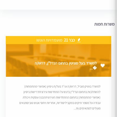
משרות חמות
כבר 21
מועמדויות הוגשו
למשרד בעל מוניטין בתחום הנדל"ן, דרוש/ה
�...
למשרד בוטיק מוביל, דרוש/ה עו״ד בעל/ת ניסיון (אפשרי מהתמחות)
להשתלבות בתחום הנדל"ן בדגש על התחדשות עירוניתדרישות:ניסיון
(אפשרי מהתמחות) בתחום ההתחדשות העירוניתהבנה עסקית ויכולת
עבודה על מספר תיקים במקביליסודיות, אחריות ויחסי אנוש טוביםתנאים
מעולים למתאימים.ות...