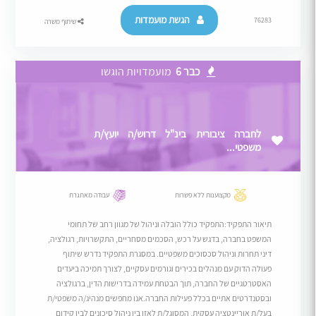
הגשת מועמדות
76283
שיתוף משרה
כבר 6
מועמדויות הוגשו
לחברה ציבורית בינ"ל דרוש/ה יועץ/ת
משפטי...
מקצוענות ללא פשרות
עבודה מאתגרת
תיאור התפקיד:התפקיד כולל הובלה וניהול של מגוון רחב של תחומי
המשפט בחברה, בדגש על רכש, הסכמים מסחריים, התקשרויות, רגולציה,
דיני תחרות וניהול סכסוכים משפטיים. במסגרת התפקיד נדרש שיתוף
פעולה הדוק עם מנהלים בכירים וגורמים עסקיים, לצורך תמיכה ביעדים
האסטרטגיים של החברה, תוך הבטחת עמידה בדרישות הדין, ברגולציה
ובסטנדרטים אתיים בכלל פעילות החברה.אנו מחפשים מנהיג/ה משפטי/ת
בעל/ת אוריינטציה עסקית, המסוגל/ת לאזן בין ניהול סיכונים לבין קידום