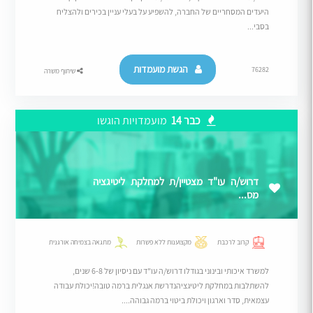
היעדים המסחריים של החברה, להשפיע על בעלי עניין בכירים ולהצליח
בסבי...
הגשת מועמדות
76282
שיתוף משרה
כבר 14
מועמדויות הוגשו
דרוש/ה עו"ד מצטיין/ת למחלקת ליטיגציה
מס...
קרוב לרכבת
מקצוענות ללא פשרות
מתגאה בצמיחה אורגנית
למשרד איכותי ובינוני בגודלו דרוש/ה עו"ד עם ניסיון של 6-8 שנים,
להשתלבות במחלקת ליטיגציהנדרשת אנגלית ברמה טובה!יכולת עבודה
עצמאית, סדר וארגון ויכולת ביטוי ברמה גבוהה....