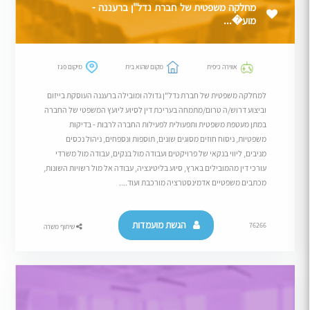
מחלקה משפטית של חברת נדל"ן ברעננה -
מוע�...
אווירה כיפית
מקום שהוא בית
מיקום פגז
למחלקה משפטית של חברת נדל"ן גדולה ומובילה ברעננה העוסקת בייזום
וביצוע דרוש/ה טרום/מתמחה בעריכת דין לסיוע ליועץ המשפטי של החברה
במתן מעטפת משפטית ותפעולית לפעילות החברה לרבות - בדיקות
משפטיות, ניסוח חוזים מסוגים שונים, תוספות ונספחים, ניהול נכסים
מניבים, ליווי בנקאי של פרויקטים ועבודה מול בנקים, עבודה מול משרדי
עורכי דין מהמובילים בארץ, סיוע בליטיגציה, עבודה אל מול רשויות השונות,
מכתבים משפטיים אדמינסטרציה מורכבת ועוד....
הגשת מועמדות
76266
שיתוף משרה