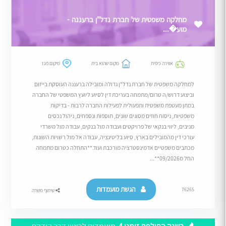
מחלקה משפטית של חברת נדל"ן ברעננה -
מוע�...
אווירה כיפית
מקום שהוא בית
מיקום פגז
למחלקה משפטית של חברת נדל"ן גדולה ומובילה ברעננה העוסקת בייזום
וביצוע דרוש/ה טרום/מתמחה בעריכת דין לסיוע ליועץ המשפטי של החברה
במתן מעטפת משפטית ותפעולית לפעילות החברה לרבות - בדיקות
משפטיות, ניסוח חוזים מסוגים שונים, תוספות ונספחים, ניהול נכסים
מניבים, ליווי בנקאי של פרויקטים ועבודה מול בנקים, עבודה מול משרדי
עורכי דין מהמובילים בארץ, סיוע בליטיגציה, עבודה אל מול רשויות השונות,
מכתבים משפטיים אדמינסטרציה מורכבת ועוד.**התחלה כטרום מתמחה
החל מ09/2026**...
הגשת מועמדות
76265
שיתוף משרה