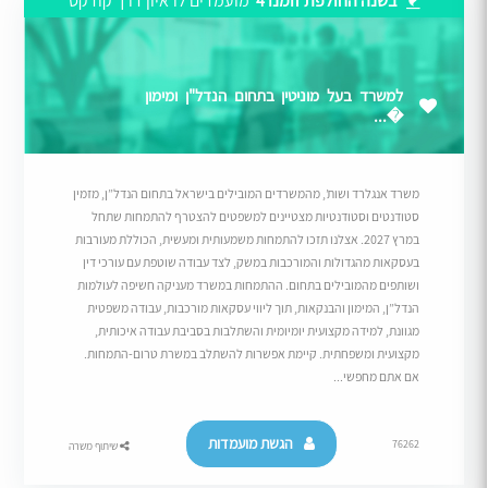
בשנה החולפת זומנו 4
מועמדים לראיון דרך קודקס
למשרד בעל מוניטין בתחום הנדל"ן ומימון
�...
משרד אנגלרד ושות’, מהמשרדים המובילים בישראל בתחום הנדל”ן, מזמין
סטודנטים וסטודנטיות מצטיינים למשפטים להצטרף להתמחות שתחל
במרץ 2027. אצלנו תזכו להתמחות משמעותית ומעשית, הכוללת מעורבות
בעסקאות מהגדולות והמורכבות במשק, לצד עבודה שוטפת עם עורכי דין
ושותפים מהמובילים בתחום. ההתמחות במשרד מעניקה חשיפה לעולמות
הנדל”ן, המימון והבנקאות, תוך ליווי עסקאות מורכבות, עבודה משפטית
מגוונת, למידה מקצועית יומיומית והשתלבות בסביבת עבודה איכותית,
מקצועית ומשפחתית. קיימת אפשרות להשתלב במשרת טרום-התמחות.
אם אתם מחפשי...
הגשת מועמדות
76262
שיתוף משרה