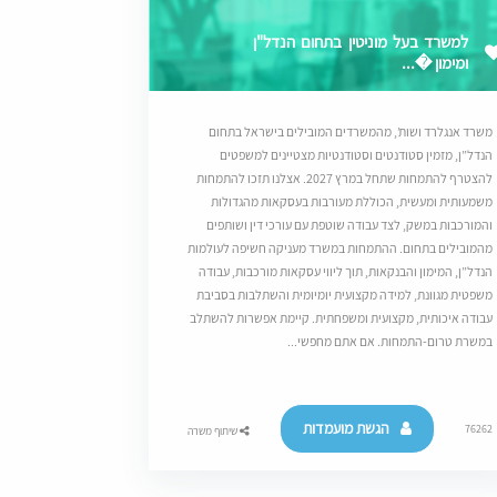
למשרד בעל מוניטין בתחום הנדל"ן
ומימון �...
משרד אנגלרד ושות’, מהמשרדים המובילים בישראל בתחום
הנדל”ן, מזמין סטודנטים וסטודנטיות מצטיינים למשפטים
להצטרף להתמחות שתחל במרץ 2027. אצלנו תזכו להתמחות
משמעותית ומעשית, הכוללת מעורבות בעסקאות מהגדולות
והמורכבות במשק, לצד עבודה שוטפת עם עורכי דין ושותפים
מהמובילים בתחום. ההתמחות במשרד מעניקה חשיפה לעולמות
הנדל”ן, המימון והבנקאות, תוך ליווי עסקאות מורכבות, עבודה
משפטית מגוונת, למידה מקצועית יומיומית והשתלבות בסביבת
עבודה איכותית, מקצועית ומשפחתית. קיימת אפשרות להשתלב
במשרת טרום-התמחות. אם אתם מחפשי...
הגשת מועמדות
76262
שיתוף משרה