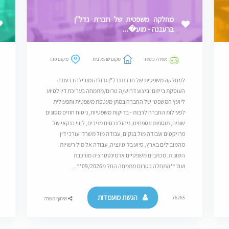
מחלקה משפטית של חברת נדל"ן
ברעננה - מוע�...
אווירה כיפית
מקום שהוא בית
מיקום פגז
למחלקה משפטית של חברת נדל"ן גדולה ומובילה ברעננה
העוסקת בייזום וביצוע דרוש/ה טרום/מתמחה בעריכת דין לסיוע
ליועץ המשפטי של החברה במתן מעטפת משפטית ותפעולית
לפעילות החברה לרבות - בדיקות משפטיות, ניסוח חוזים מסוגים
שונים, תוספות ונספחים, ניהול נכסים מניבים, ליווי בנקאי של
פרויקטים ועבודה מול בנקים, עבודה מול משרדי עורכי דין
מהמובילים בארץ, סיוע בליטיגציה, עבודה אל מול רשויות
השונות, מכתבים משפטיים אדמינסטרציה מורכבת
ועוד.**התחלה כטרום מתמחה החל מ09/2026**...
הגשת מועמדות
76265
שיתוף משרה