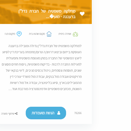
מחלקה משפטית של חברת נדל"ן
ברעננה - מוע�...
אווירה כיפית
מקום שהוא בית
מיקום פגז
למחלקה משפטית של חברת נדל"ן גדולה ומובילה ברעננה
העוסקת בייזום וביצוע דרוש/ה טרום/מתמחה בעריכת דין לסיוע
ליועץ המשפטי של החברה במתן מעטפת משפטית ותפעולית
לפעילות החברה לרבות - בדיקות משפטיות, ניסוח חוזים מסוגים
שונים, תוספות ונספחים, ניהול נכסים מניבים, ליווי בנקאי של
פרויקטים ועבודה מול בנקים, עבודה מול משרדי עורכי דין
מהמובילים בארץ, סיוע בליטיגציה, עבודה אל מול רשויות
השונות, מכתבים משפטיים אדמינסטרציה מורכבת ועוד....
הגשת מועמדות
76266
שיתוף משרה