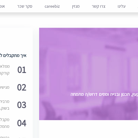
עלינו
צרו קשר
מגזין
careebiz
סקר שכר
אופ
איך מתקבלים למ
01
ממלאים
קודקס
02
מגישי
ן, תכנון ובנייה ומסים דרוש/ה מתמחה
03
מרבית
בשוק. 
04
מקבלי
מהמקור
נהנים 