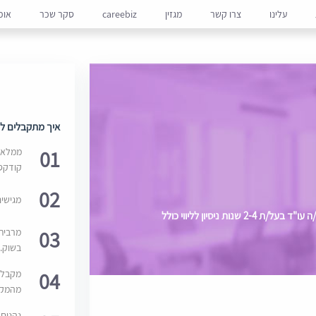
עלינו
צרו קשר
מגזין
careebiz
סקר שכר
אופ
איך מתקבלים למ
01
ממלאים
קודקס
02
מגישי
למחלקת המיסים של משרד מסחרי מוביל דרוש/ה עו"ד בעל/ת 2-4 שנות ניסיון לליווי כולל
03
מרבית
בשוק. 
04
מקבלי
מהמקור
נהנים 