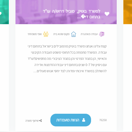
למשרד בוטיק, מוביל דרוש/ה עו"ד
בתחום די�...
עבודה מאתגרת
מקום שהוא בית
אופי משפחתי
קצת עלינו:אנחנו משרד בוטיק מהמובילים בישראל בתחום דיני
עבודה. המשרד מתמחה בכל תחומי משפט העבודה הקיבוצי
והאישי, הן במגזר הפרטי והן במגזר הציבורי.מה מחפשים?עו"ד
עם ניסיון של 0-7 שנים בתחום דיני עבודההזדמנות אדירה
להשתלב במשרד איכותי ומדורג לצד יחסי אנוש מעולים....
הגשת מועמדות
76258
שיתוף משרה