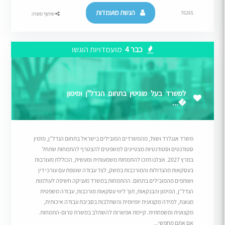
הגשת מועמדות
76265
שיתוף משרה
כבר 4
מועמדויות הוגשו
למשרד בעל מוניטין בתחום הנדל"ן ומימון
�...
משרד אנגלרד ושות’, מהמשרדים המובילים בישראל בתחום הנדל”ן, מזמין
סטודנטים וסטודנטיות מצטיינים למשפטים להצטרף להתמחות שתחל
במרץ 2027. אצלנו תזכו להתמחות משמעותית ומעשית, הכוללת מעורבות
בעסקאות מהגדולות והמורכבות במשק, לצד עבודה שוטפת עם עורכי דין
ושותפים מהמובילים בתחום. ההתמחות במשרד מעניקה חשיפה לעולמות
הנדל”ן, המימון והבנקאות, תוך ליווי עסקאות מורכבות, עבודה משפטית
מגוונת, למידה מקצועית יומיומית והשתלבות בסביבת עבודה איכותית,
מקצועית ומשפחתית. קיימת אפשרות להשתלב במשרת טרום-התמחות.
אם אתם מחפשי...