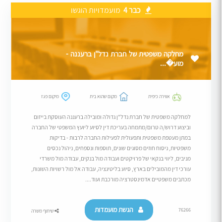
כבר 4
מועמדויות הוגשו
מחלקה משפטית של חברת נדל"ן ברעננה -
מוע�...
אווירה כיפית
מקום שהוא בית
מיקום פגז
למחלקה משפטית של חברת נדל"ן גדולה ומובילה ברעננה העוסקת בייזום
וביצוע דרוש/ה טרום/מתמחה בעריכת דין לסיוע ליועץ המשפטי של החברה
במתן מעטפת משפטית ותפעולית לפעילות החברה לרבות - בדיקות
משפטיות, ניסוח חוזים מסוגים שונים, תוספות ונספחים, ניהול נכסים
מניבים, ליווי בנקאי של פרויקטים ועבודה מול בנקים, עבודה מול משרדי
עורכי דין מהמובילים בארץ, סיוע בליטיגציה, עבודה אל מול רשויות השונות,
מכתבים משפטיים אדמינסטרציה מורכבת ועוד....
הגשת מועמדות
76266
שיתוף משרה