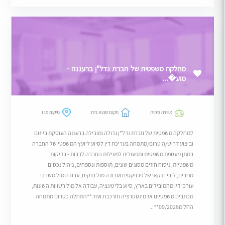
מחלקה משפטית של חברת נדל"ן ברעננה -
מוע�...
אווירה כיפית
מקום שהוא בית
מיקום פגז
למחלקה משפטית של חברת נדל"ן גדולה ומובילה ברעננה העוסקת בייזום
וביצוע דרוש/ה טרום/מתמחה בעריכת דין לסיוע ליועץ המשפטי של החברה
במתן מעטפת משפטית ותפעולית לפעילות החברה לרבות - בדיקות
משפטיות, ניסוח חוזים מסוגים שונים, תוספות ונספחים, ניהול נכסים
מניבים, ליווי בנקאי של פרויקטים ועבודה מול בנקים, עבודה מול משרדי
עורכי דין מהמובילים בארץ, סיוע בליטיגציה, עבודה אל מול רשויות השונות,
מכתבים משפטיים אדמינסטרציה מורכבת ועוד.**התחלה כטרום מתמחה
החל מ09/2026**...