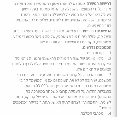
דרישות המשרה
: סטודנט לתואר ראשון במשפטים ממוסד אקדמי
מוכר על ידי המועצה להשכלה גבוהה או ממוסד בעל רישיון
פעולה בישראל מאת המועצה להשכלה גבוהה, המצוי בשנת
הלימודים השלישית או סיים שנת לימודים שלישית לקראת תואר
בוגר במשפטים.
הכישורים הנדרשים
: ידע משפטי נרחב, כושר הבעה מעולה בכתב
ובעל פה, יכולת ניתוח מידע משפטי, שליטה מלאה במאגרי מידע
משפטיים, תקשורת בינאישית טובה ועבודת צוות.
המסמכים נדרשים
:
1. קורות חיים
2. גיליון ציונים של שנת הלימודים הראשונה והשנייה מהמוסד
האקדמי. היה וברשות המועמד תארים נוספים עליו לצרף גיליונות
הציונים של תארים אלו.
3. טופס הצהרה על קרובי משפחה המועסקים במערכת בתי
המשפט. יש חובה למלא את הטופס גם אם אין למועמד קרובי
משפחה במערכת בתי המשפט. (עיין בנוהל 03-09 העוסק
בהגבלות החלות על העסקת קרובי משפחה במערכת בתי
המשפט). ניתן להוריד את הטופס מאתר הבית של קודקס, תחת
לשונית "התמחות" ולצרפו לתיק האישי, תחת רובריקה "מסמכים
נוספים".
4. מכתבי המלצה.