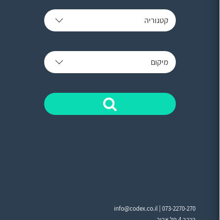
קטגוריה
מיקום
info@codex.co.il |
073-2270-270
הרכב 4 תל אביב