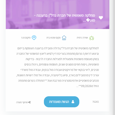
מחלקה משפטית של חברת נדל"ן ברעננה -
מוע�...
אווירה כיפית
מקום שהוא בית
מיקום פגז
למחלקה משפטית של חברת נדל"ן גדולה ומובילה ברעננה העוסקת בייזום
וביצוע דרוש/ה טרום/מתמחה בעריכת דין לסיוע ליועץ המשפטי של החברה
במתן מעטפת משפטית ותפעולית לפעילות החברה לרבות - בדיקות
משפטיות, ניסוח חוזים מסוגים שונים, תוספות ונספחים, ניהול נכסים
מניבים, ליווי בנקאי של פרויקטים ועבודה מול בנקים, עבודה מול משרדי
עורכי דין מהמובילים בארץ, סיוע בליטיגציה, עבודה אל מול רשויות השונות,
מכתבים משפטיים אדמינסטרציה מורכבת ועוד.**התחלה כטרום מתמחה
החל מ09/2026**...
הגשת מועמדות
76265
שיתוף משרה