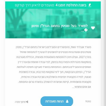
בשנה החולפת זומנו 4
מועמדים לראיון דרך קודקס
למשרד בעל מוניטין בתחום הנדל"ן ומימון
�...
משרד אנגלרד ושות’, מהמשרדים המובילים בישראל בתחום הנדל”ן, מזמין
סטודנטים וסטודנטיות מצטיינים למשפטים להצטרף להתמחות שתחל
במרץ 2027. אצלנו תזכו להתמחות משמעותית ומעשית, הכוללת מעורבות
בעסקאות מהגדולות והמורכבות במשק, לצד עבודה שוטפת עם עורכי דין
ושותפים מהמובילים בתחום. ההתמחות במשרד מעניקה חשיפה לעולמות
הנדל”ן, המימון והבנקאות, תוך ליווי עסקאות מורכבות, עבודה משפטית
מגוונת, למידה מקצועית יומיומית והשתלבות בסביבת עבודה איכותית,
מקצועית ומשפחתית. קיימת אפשרות להשתלב במשרת טרום-התמחות.
אם אתם מחפשי...
הגשת מועמדות
76262
שיתוף משרה