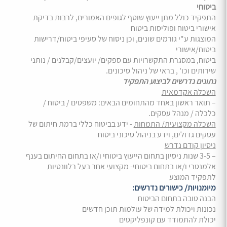
ביטוחי
התפקיד כולל מתן ייעוץ שוטף לגופים האמורים, לרבות בדיקת
אישורי ביטוח ופוליסות ביטוח
המוצגות ע"י גורמים שונים, וכן ניסוח של סעיפי ביטוח/דרישות
ביטוח/אישורי
ביטוח, במסגרת התקשרויות עם ספקים/ יועצים/קבלנים / נותני
שירותים וכו' , בראי של ניהול סיכונים.
נתונים נדרשים לביצוע התפקיד
השכלה אקדמאית
– תואר ראשון באחד מהתחומים הבאים: משפטים / ביטוח /
כלכלה / מנהל עסקים.
השכלה מקצועית/ התמחות
- ידע בביטוח כללי ברמת חיתום של
עסקים גדולים, וידע בניהול סיכוני ביטוח
ניסיון קודם נדרש
– 3-5 שנות ניסיון בתחום הייעוץ ביטוחי ו/או בתחום החיתום בענף
אלמנטרי ו/או בתחום ביטוחי- מקצועי אחר בעל רלוונטיות
לתפקיד המוצע
מיומנויות/ כישורים נדרשים:
הבנה טובה בתחום הביטוח
נכונות ויכולת למידה של עולמות תוכן חדשים
יכולת להתמודד עם קונפליקטים