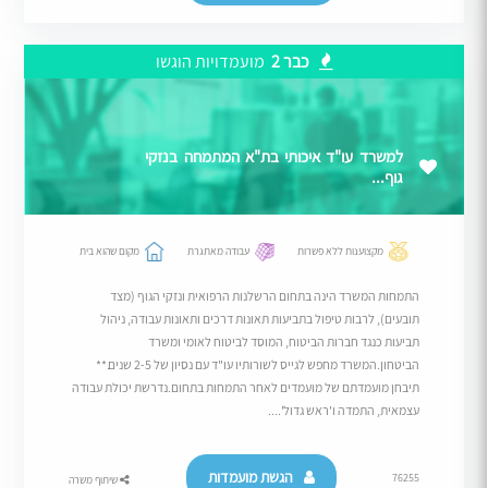
כבר 2
מועמדויות הוגשו
למשרד עו"ד איכותי בת"א המתמחה בנזקי
גוף...
מקצוענות ללא פשרות
עבודה מאתגרת
מקום שהוא בית
התמחות המשרד הינה בתחום הרשלנות הרפואית ונזקי הגוף (מצד
תובעים), לרבות טיפול בתביעות תאונות דרכים ותאונות עבודה, ניהול
תביעות כנגד חברות הביטוח, המוסד לביטוח לאומי ומשרד
הביטחון.המשרד מחפש לגייס לשורותיו עו"ד עם נסיון של 2-5 שנים.**
תיבחן מועמדתם של מועמדים לאחר התמחות בתחום.נדרשת יכולת עבודה
עצמאית, התמדה ו'ראש גדול'....
הגשת מועמדות
76255
שיתוף משרה