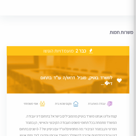
משרות חמות
כבר 2
מועמדויות הוגשו
למשרד בוטיק, מוביל דרוש/ה עו"ד בתחום
די�...
עבודה מאתגרת
מקום שהוא בית
אופי משפחתי
קצת עלינו:אנחנו משרד בוטיק מהמובילים בישראל בתחום דיני עבודה.
המשרד מתמחה בכל תחומי משפט העבודה הקיבוצי והאישי, הן במגזר
הפרטי והן במגזר הציבורי.מה מחפשים?עו"ד עם ניסיון של 0-7 שנים בתחום
דיני עבודההזדמנות אדירה להשתלב במשרד איכותי ומדורג לצד יחסי אנוש