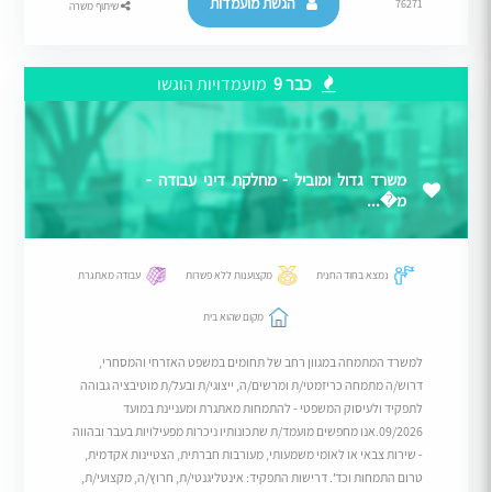
הגשת מועמדות
76271
שיתוף משרה
כבר 9
מועמדויות הוגשו
משרד גדול ומוביל - מחלקת דיני עבודה -
מ�...
נמצא בחוד החנית
מקצוענות ללא פשרות
עבודה מאתגרת
מקום שהוא בית
למשרד המתמחה במגוון רחב של תחומים במשפט האזרחי והמסחרי,
דרוש/ה מתמחה כריזמטי/ת ומרשים/ה, ייצוגי/ת ובעל/ת מוטיבציה גבוהה
לתפקיד ולעיסוק המשפטי - להתמחות מאתגרת ומעניינת במועד
09/2026.אנו מחפשים מועמד/ת שתכונותיו ניכרות מפעילויות בעבר ובהווה
- שירות צבאי או לאומי משמעותי, מעורבות חברתית, הצטיינות אקדמית,
טרום התמחות וכד'. דרישות התפקיד: אינטליגנטי/ת, חרוץ/ה, מקצועי/ת,