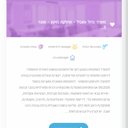
משרד גדול ומוביל - מחלקת נזיקין - מועד
0...
נמצא בחוד החנית
מקצוענות ללא פשרות
עבודה מאתגרת
מקום שהוא בית
למשרד המתמחה במגוון רחב של תחומים במשפט האזרחי והמסחרי,
דרוש/ה מתמחה כריזמטי/ת ומרשים/ה, ייצוגי/ת ובעל/ת מוטיבציה גבוהה
לתפקיד ולעיסוק המשפטי - להתמחות מאתגרת ומעניינת במועד
09/2026.אנו מחפשים מועמד/ת שתכונותיו ניכרות מפעילויות בעבר ובהווה
- שירות צבאי או לאומי משמעותי, מעורבות חברתית, הצטיינות אקדמית,
טרום התמחות וכד'. דרישות התפקיד: אינטליגנטי/ת, חרוץ/ה, מקצועי/ת,
מתפקד/ת היטב תחת לחץ. שליטה בשפה האנגלית ברמה גבוהה הינה
חובה. יש לצרף גיליון ציונים לאתר....