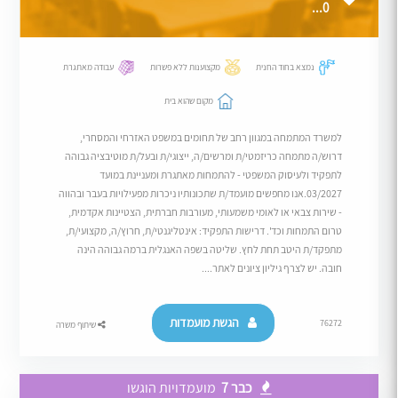
0...
נמצא בחוד החנית
מקצוענות ללא פשרות
עבודה מאתגרת
מקום שהוא בית
למשרד המתמחה במגוון רחב של תחומים במשפט האזרחי והמסחרי,
דרוש/ה מתמחה כריזמטי/ת ומרשים/ה, ייצוגי/ת ובעל/ת מוטיבציה גבוהה
לתפקיד ולעיסוק המשפטי - להתמחות מאתגרת ומעניינת במועד
03/2027.אנו מחפשים מועמד/ת שתכונותיו ניכרות מפעילויות בעבר ובהווה
- שירות צבאי או לאומי משמעותי, מעורבות חברתית, הצטיינות אקדמית,
טרום התמחות וכד'. דרישות התפקיד: אינטליגנטי/ת, חרוץ/ה, מקצועי/ת,
מתפקד/ת היטב תחת לחץ. שליטה בשפה האנגלית ברמה גבוהה הינה
חובה. יש לצרף גיליון ציונים לאתר....
הגשת מועמדות
76272
שיתוף משרה
כבר 7
מועמדויות הוגשו