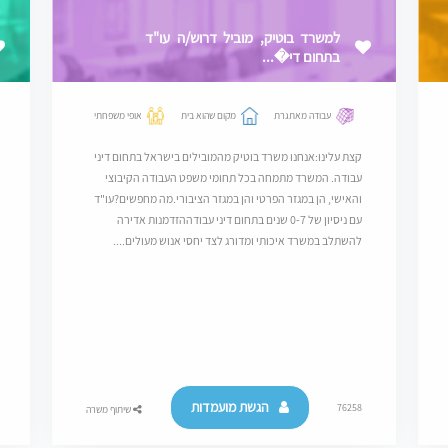
למשרד בוטיק, מוביל דרוש/ה עו"ד
בתחום די�...
עבודה מאתגרת
מקום שהוא בית
אופי משפחתי
קצת עלינו:אנחנו משרד בוטיק מהמובילים בישראל בתחום דיני
עבודה. המשרד מתמחה בכל תחומי משפט העבודה הקיבוצי
והאישי, הן במגזר הפרטי והן במגזר הציבורי.מה מחפשים?עו"ד
עם ניסיון של 0-7 שנים בתחום דיני עבודההזדמנות אדירה
להשתלב במשרד איכותי ומדורג לצד יחסי אנוש מעולים....
הגשת מועמדות
76258
שיתוף משרה