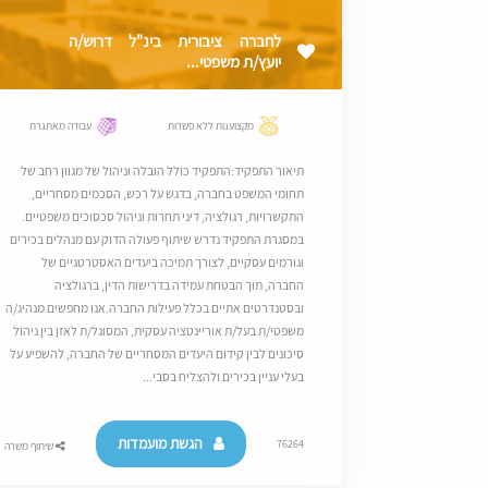
לחברה ציבורית בינ"ל דרוש/ה
יועץ/ת משפטי...
מקצוענות ללא פשרות
עבודה מאתגרת
תיאור התפקיד:התפקיד כולל הובלה וניהול של מגוון רחב של
תחומי המשפט בחברה, בדגש על רכש, הסכמים מסחריים,
התקשרויות, רגולציה, דיני תחרות וניהול סכסוכים משפטיים.
במסגרת התפקיד נדרש שיתוף פעולה הדוק עם מנהלים בכירים
וגורמים עסקיים, לצורך תמיכה ביעדים האסטרטגיים של
החברה, תוך הבטחת עמידה בדרישות הדין, ברגולציה
ובסטנדרטים אתיים בכלל פעילות החברה.אנו מחפשים מנהיג/ה
משפטי/ת בעל/ת אוריינטציה עסקית, המסוגל/ת לאזן בין ניהול
סיכונים לבין קידום היעדים המסחריים של החברה, להשפיע על
בעלי עניין בכירים ולהצליח בסבי...
הגשת מועמדות
76264
שיתוף משרה