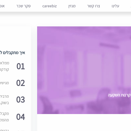
עלינו
צרו קשר
מגזין
careebiz
סקר שכר
אופ
איך מתקבלים למ
01
ממלאים
קודקס
02
מגישי
 קרנות השקעה
03
מרבית
בשוק. 
04
מקבלי
מהמקור
נהנים 