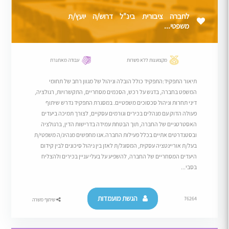
לחברה ציבורית בינ"ל דרוש/ה יועץ/ת
משפטי...
מקצוענות ללא פשרות
עבודה מאתגרת
תיאור התפקיד:התפקיד כולל הובלה וניהול של מגוון רחב של תחומי
המשפט בחברה, בדגש על רכש, הסכמים מסחריים, התקשרויות, רגולציה,
דיני תחרות וניהול סכסוכים משפטיים. במסגרת התפקיד נדרש שיתוף
פעולה הדוק עם מנהלים בכירים וגורמים עסקיים, לצורך תמיכה ביעדים
האסטרטגיים של החברה, תוך הבטחת עמידה בדרישות הדין, ברגולציה
ובסטנדרטים אתיים בכלל פעילות החברה.אנו מחפשים מנהיג/ה משפטי/ת
בעל/ת אוריינטציה עסקית, המסוגל/ת לאזן בין ניהול סיכונים לבין קידום
היעדים המסחריים של החברה, להשפיע על בעלי עניין בכירים ולהצליח
בסבי...
הגשת מועמדות
76264
שיתוף משרה