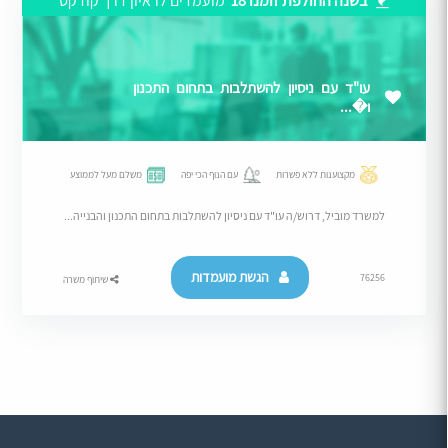
בשנה החולפת זומנו 18
מועמדים לראיון דרך קודקס
עו"ד עם ניסיון להשתלבות בתחום התכנון
ו�...
מקצוענות ללא פשרות
עם הנוף הכי יפה
משלם מעל לממוצע
למשרד מוביל, דרוש/ה עו"ד עם ניסיון להשתלבות בתחום התכנון והבנייה...
הגשת מועמדות
76256
שיתוף משרה