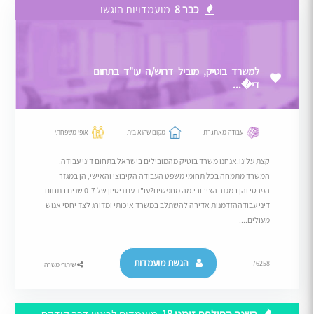
כבר 8
מועמדויות הוגשו
למשרד בוטיק, מוביל דרוש/ה עו"ד בתחום
די�...
עבודה מאתגרת
מקום שהוא בית
אופי משפחתי
קצת עלינו:אנחנו משרד בוטיק מהמובילים בישראל בתחום דיני עבודה.
המשרד מתמחה בכל תחומי משפט העבודה הקיבוצי והאישי, הן במגזר
הפרטי והן במגזר הציבורי.מה מחפשים?עו"ד עם ניסיון של 0-7 שנים בתחום
דיני עבודההזדמנות אדירה להשתלב במשרד איכותי ומדורג לצד יחסי אנוש
מעולים....
הגשת מועמדות
76258
שיתוף משרה