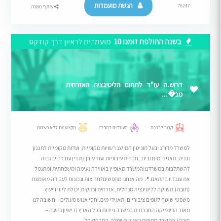
הגשת מועמדות
76247
שיתוף משרה
בשנה החולפת זומנו 10
מועמדים לראיון דרך קודקס
דרוש.ה עו"ד לתחום הליטיגציה האזרחית
מנ�...
קרוב לרכבת
העובדים במרכז
מקצוענות ללא פשרות
למשרד מדורג ובעל מוניטין המייצג רשויות מקומיות, ועדות מקומיות לתכנון
ובניה, תאגידי מים וביוב, חברות עירוניות ועוד עורך/ת דין עם דרייב גבוה
להשתלבות במשרדנו!המשרד מאופיין באווירה נעימה ומשפחתית ומתגמל
את עובדיו בהתאם.​📍 מה אנחנו מחפשים?חריצות ונכונות לעבודה מאומצת
(חובה).​תשוקה לליטיגציה מנהלית, אזרחית ונזיקית.​יכולת ליווי וייעוץ
משפטי שוטף לגופים ציבוריים ותאגידי מים.​יחסי אנוש מעולים – חשובה לנו
מאוד הדינמיקה החברתית במשרד.​ניידות בכל הארץ (רישיון נהיגה –
חובה).המשרד ממוקם באזור השפלה, במרחק הל...