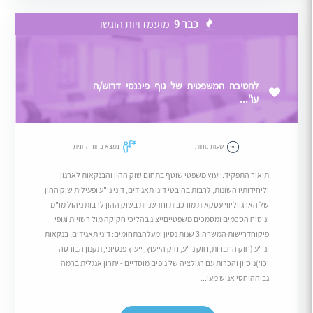
כבר 9
מועמדויות הוגשו
לחטיבה המשפטית של גוף פיננסי דרוש/ה
עו"...
שעות נוחות
נמצא בחוד החנית
תיאור התפקיד:ייעוץ משפטי שוטף בתחום שוק ההון והבנקאות לארגון
וליחידותיו השונות, לרבות בהיבטי דיני תאגידים, דיני ני"ע ופעילות שוק ההון
של הארגוןליווי עסקאות מורכבות וחדשניות בשוק ההון לרבות ניהול מו"מ
וניסוח הסכמים ומסמכים משפטייםייצוג בהליכי חקיקה מול רשויות וגופי
פיקוחדרישות המשרה:3 שנות נסיון ומעלהבתחומים: דיני תאגידים, בנקאות
וני"ע (חוק החברות, חוק ני"ע, חוק הייעוץ, ייעוץ פנסיוני, תקנון הבורסה
וכו')ניסיון והכרות עם רגולציה של גופים מוסדיים - יתרון אנגלית ברמה
גבוההיחסי אנוש מעו...