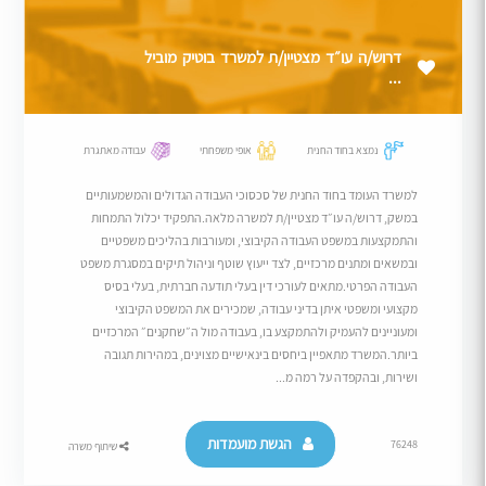
דרוש/ה עו״ד מצטיין/ת למשרד בוטיק מוביל
...
נמצא בחוד החנית
אופי משפחתי
עבודה מאתגרת
למשרד העומד בחוד החנית של סכסוכי העבודה הגדולים והמשמעותיים
במשק, דרוש/ה עו״ד מצטיין/ת למשרה מלאה.התפקיד יכלול התמחות
והתמקצעות במשפט העבודה הקיבוצי, ומעורבות בהליכים משפטיים
ובמשאים ומתנים מרכזיים, לצד ייעוץ שוטף וניהול תיקים במסגרת משפט
העבודה הפרטי.מתאים לעורכי דין בעלי תודעה חברתית, בעלי בסיס
מקצועי ומשפטי איתן בדיני עבודה, שמכירים את המשפט הקיבוצי
ומעוניינים להעמיק ולהתמקצע בו, בעבודה מול ה״שחקנים״ המרכזיים
ביותר.המשרד מתאפיין ביחסים בינאישיים מצוינים, במהירות תגובה
ושירות, ובהקפדה על רמה מ...
הגשת מועמדות
76248
שיתוף משרה