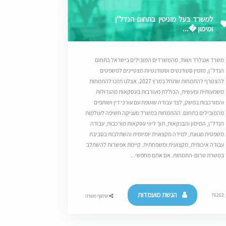
למשרד בעל מוניטין בתחום הנדל"ן
ומימון �...
משרד אנגלרד ושות’, מהמשרדים המובילים בישראל בתחום
הנדל”ן, מזמין סטודנטים וסטודנטיות מצטיינים למשפטים
להצטרף להתמחות שתחל במרץ 2027. אצלנו תזכו להתמחות
משמעותית ומעשית, הכוללת מעורבות בעסקאות מהגדולות
והמורכבות במשק, לצד עבודה שוטפת עם עורכי דין ושותפים
מהמובילים בתחום. ההתמחות במשרד מעניקה חשיפה לעולמות
הנדל”ן, המימון והבנקאות, תוך ליווי עסקאות מורכבות, עבודה
משפטית מגוונת, למידה מקצועית יומיומית והשתלבות בסביבת
עבודה איכותית, מקצועית ומשפחתית. קיימת אפשרות להשתלב
במשרת טרום-התמחות. אם אתם מחפשי...
הגשת מועמדות
76262
שיתוף משרה