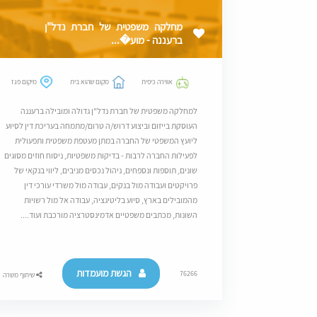
מחלקה משפטית של חברת נדל"ן
ברעננה - מוע�...
אווירה כיפית
מקום שהוא בית
מיקום פגז
למחלקה משפטית של חברת נדל"ן גדולה ומובילה ברעננה
העוסקת בייזום וביצוע דרוש/ה טרום/מתמחה בעריכת דין לסיוע
ליועץ המשפטי של החברה במתן מעטפת משפטית ותפעולית
לפעילות החברה לרבות - בדיקות משפטיות, ניסוח חוזים מסוגים
שונים, תוספות ונספחים, ניהול נכסים מניבים, ליווי בנקאי של
פרויקטים ועבודה מול בנקים, עבודה מול משרדי עורכי דין
מהמובילים בארץ, סיוע בליטיגציה, עבודה אל מול רשויות
השונות, מכתבים משפטיים אדמינסטרציה מורכבת ועוד....
הגשת מועמדות
76266
שיתוף משרה