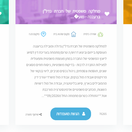
מחלקה משפטית של חברת נדל"ן
ברעננה - מוע�...
אווירה כיפית
מקום שהוא בית
מיקום פגז
למחלקה משפטית של חברת נדל"ן גדולה ומובילה ברעננה
העוסקת בייזום וביצוע דרוש/ה טרום/מתמחה בעריכת דין לסיוע
ליועץ המשפטי של החברה במתן מעטפת משפטית ותפעולית
לפעילות החברה לרבות - בדיקות משפטיות, ניסוח חוזים מסוגים
שונים, תוספות ונספחים, ניהול נכסים מניבים, ליווי בנקאי של
פרויקטים ועבודה מול בנקים, עבודה מול משרדי עורכי דין
מהמובילים בארץ, סיוע בליטיגציה, עבודה אל מול רשויות
השונות, מכתבים משפטיים אדמינסטרציה מורכבת
ועוד.**התחלה כטרום מתמחה החל מ09/2026**...
הגשת מועמדות
76265
שיתוף משרה