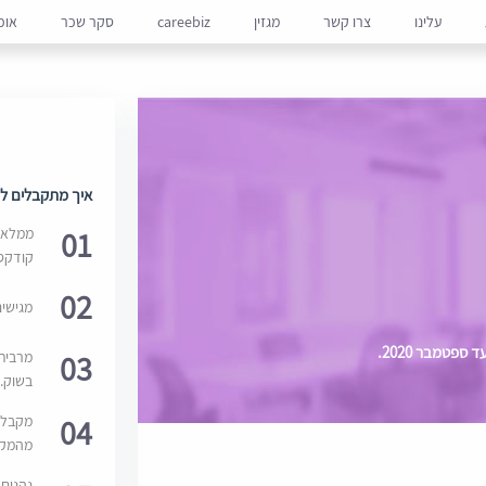
עלינו
צרו קשר
מגזין
careebiz
סקר שכר
אופ
איך מתקבלים למ
01
ממלאים
קודקס
02
מגישי
פטמבר 2020.
03
מרבית
בשוק. 
04
מקבלי
מהמקור
נהנים 