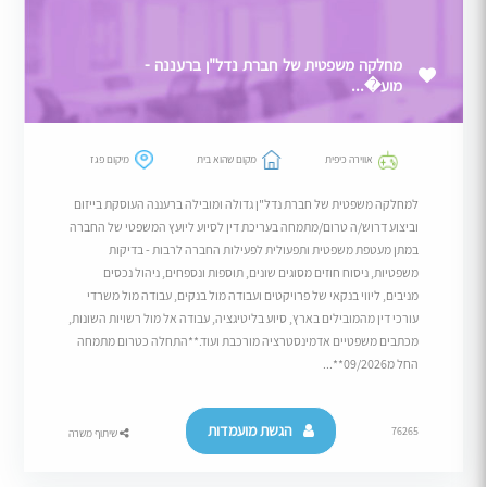
מחלקה משפטית של חברת נדל"ן ברעננה -
מוע�...
אווירה כיפית
מקום שהוא בית
מיקום פגז
למחלקה משפטית של חברת נדל"ן גדולה ומובילה ברעננה העוסקת בייזום
וביצוע דרוש/ה טרום/מתמחה בעריכת דין לסיוע ליועץ המשפטי של החברה
במתן מעטפת משפטית ותפעולית לפעילות החברה לרבות - בדיקות
משפטיות, ניסוח חוזים מסוגים שונים, תוספות ונספחים, ניהול נכסים
מניבים, ליווי בנקאי של פרויקטים ועבודה מול בנקים, עבודה מול משרדי
עורכי דין מהמובילים בארץ, סיוע בליטיגציה, עבודה אל מול רשויות השונות,
מכתבים משפטיים אדמינסטרציה מורכבת ועוד.**התחלה כטרום מתמחה
החל מ09/2026**...
הגשת מועמדות
76265
שיתוף משרה