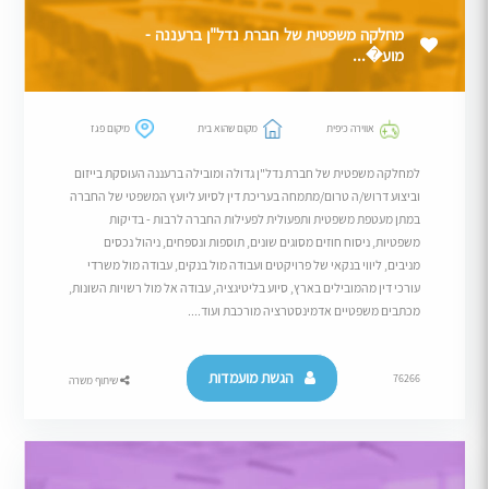
מחלקה משפטית של חברת נדל"ן ברעננה -
מוע�...
אווירה כיפית
מקום שהוא בית
מיקום פגז
למחלקה משפטית של חברת נדל"ן גדולה ומובילה ברעננה העוסקת בייזום
וביצוע דרוש/ה טרום/מתמחה בעריכת דין לסיוע ליועץ המשפטי של החברה
במתן מעטפת משפטית ותפעולית לפעילות החברה לרבות - בדיקות
משפטיות, ניסוח חוזים מסוגים שונים, תוספות ונספחים, ניהול נכסים
מניבים, ליווי בנקאי של פרויקטים ועבודה מול בנקים, עבודה מול משרדי
עורכי דין מהמובילים בארץ, סיוע בליטיגציה, עבודה אל מול רשויות השונות,
מכתבים משפטיים אדמינסטרציה מורכבת ועוד....
הגשת מועמדות
76266
שיתוף משרה