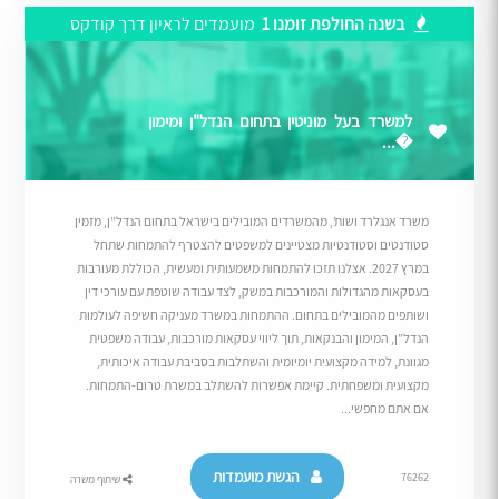
בשנה החולפת זומנו 1
מועמדים לראיון דרך קודקס
למשרד בעל מוניטין בתחום הנדל"ן ומימון
�...
משרד אנגלרד ושות’, מהמשרדים המובילים בישראל בתחום הנדל”ן, מזמין
סטודנטים וסטודנטיות מצטיינים למשפטים להצטרף להתמחות שתחל
במרץ 2027. אצלנו תזכו להתמחות משמעותית ומעשית, הכוללת מעורבות
בעסקאות מהגדולות והמורכבות במשק, לצד עבודה שוטפת עם עורכי דין
ושותפים מהמובילים בתחום. ההתמחות במשרד מעניקה חשיפה לעולמות
הנדל”ן, המימון והבנקאות, תוך ליווי עסקאות מורכבות, עבודה משפטית
מגוונת, למידה מקצועית יומיומית והשתלבות בסביבת עבודה איכותית,
מקצועית ומשפחתית. קיימת אפשרות להשתלב במשרת טרום-התמחות.
אם אתם מחפשי...
הגשת מועמדות
76262
שיתוף משרה