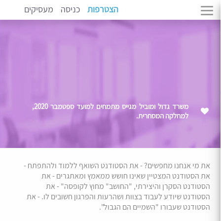
הצטרפות
כניסה
מעסיקים
משרד גדול ומוביל מגייס מתמחים למועד ספטמבר 2020,
למחלקה המסחרית.
את מי אנחנו מחפשים? - את הסטודנט השואף ללמוד ולהתפתח -
את הסטודנט המצטיין שאינו חושש ממאמץ ומאתגרים - את
הסטודנט הסקרן והיצירתי, "החושב" מחוץ לקופסה" - את
הסטודנט שיודע לעבוד בצוות ושהרעות והפרגון חשובים לו. - את
הסטודנט שעבורו "השמיים הם הגבול".