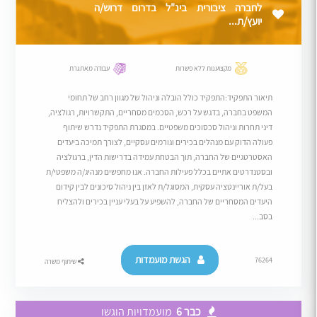
לחברה ציבורית בינ"ל בדרום דרוש/ה
יועץ/ת...
מקצוענות ללא פשרות
עבודה מאתגרת
תיאור התפקיד:התפקיד כולל הובלה וניהול של מגוון רחב של תחומי
המשפט בחברה, בדגש על רכש, הסכמים מסחריים, התקשרויות, רגולציה,
דיני תחרות וניהול סכסוכים משפטיים. במסגרת התפקיד נדרש שיתוף
פעולה הדוק עם מנהלים בכירים וגורמים עסקיים, לצורך תמיכה ביעדים
האסטרטגיים של החברה, תוך הבטחת עמידה בדרישות הדין, ברגולציה
ובסטנדרטים אתיים בכלל פעילות החברה. אנו מחפשים מנהיג/ה משפטי/ת
בעל/ת אוריינטציה עסקית, המסוגל/ת לאזן בין ניהול סיכונים לבין קידום
היעדים המסחריים של החברה, להשפיע על בעלי עניין בכירים ולהצליח
בסב...
הגשת מועמדות
76264
שיתוף משרה
כבר 6
מועמדויות הוגשו