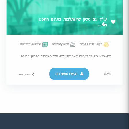
עו"ד עם ניסיון להשתלבות בתחום התכנון
ו�...
מקצוענות ללא פשרות
עם הנוף הכי יפה
משלם מעל לממוצע
למשרד מוביל, דרוש/ה עו"ד עם ניסיון להשתלבות בתחום התכנון והבנייה...
הגשת מועמדות
76256
שיתוף משרה