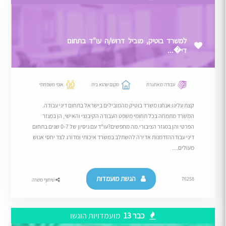
למשרד בוטיק, מוביל דרוש/ה עו"ד בתחום
די�...
עבודה מאתגרת
מקום שהוא בית
אופי משפחתי
קצת עלינו:אנחנו משרד בוטיק מהמובילים בישראל בתחום דיני עבודה.
המשרד מתמחה בכל תחומי משפט העבודה הקיבוצי והאישי, הן במגזר
הפרטי והן במגזר הציבורי.מה מחפשים?עו"ד עם ניסיון של 0-7 שנים בתחום
דיני עבודההזדמנות אדירה להשתלב במשרד איכותי ומדורג לצד יחסי אנוש
מעולים....
הגשת מועמדות
76258
שיתוף משרה
כבר 13
מועמדויות הוגשו