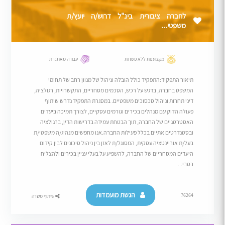
לחברה ציבורית בינ"ל דרוש/ה יועץ/ת
משפטי...
מקצוענות ללא פשרות
עבודה מאתגרת
תיאור התפקיד:התפקיד כולל הובלה וניהול של מגוון רחב של תחומי
המשפט בחברה, בדגש על רכש, הסכמים מסחריים, התקשרויות, רגולציה,
דיני תחרות וניהול סכסוכים משפטיים. במסגרת התפקיד נדרש שיתוף
פעולה הדוק עם מנהלים בכירים וגורמים עסקיים, לצורך תמיכה ביעדים
האסטרטגיים של החברה, תוך הבטחת עמידה בדרישות הדין, ברגולציה
ובסטנדרטים אתיים בכלל פעילות החברה.אנו מחפשים מנהיג/ה משפטי/ת
בעל/ת אוריינטציה עסקית, המסוגל/ת לאזן בין ניהול סיכונים לבין קידום
היעדים המסחריים של החברה, להשפיע על בעלי עניין בכירים ולהצליח
בסבי...
הגשת מועמדות
76264
שיתוף משרה