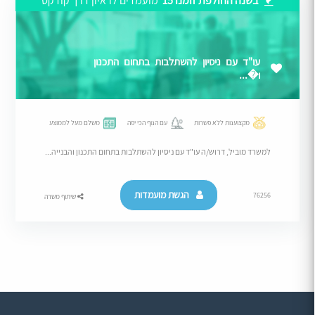
בשנה החולפת זומנו 15
מועמדים לראיון דרך קודקס
עו"ד עם ניסיון להשתלבות בתחום התכנון
ו�...
מקצוענות ללא פשרות
עם הנוף הכי יפה
משלם מעל לממוצע
למשרד מוביל, דרוש/ה עו"ד עם ניסיון להשתלבות בתחום התכנון והבנייה...
הגשת מועמדות
76256
שיתוף משרה