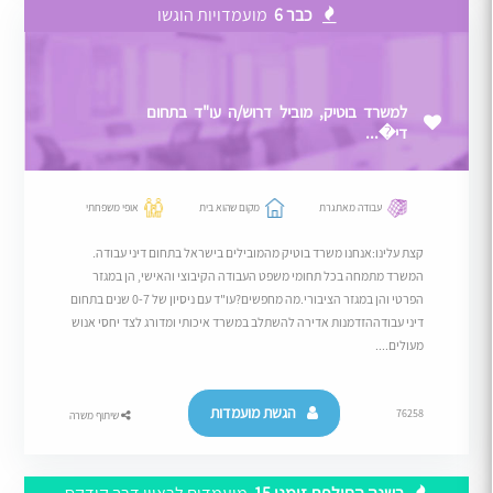
כבר 6
מועמדויות הוגשו
למשרד בוטיק, מוביל דרוש/ה עו"ד בתחום
די�...
עבודה מאתגרת
מקום שהוא בית
אופי משפחתי
קצת עלינו:אנחנו משרד בוטיק מהמובילים בישראל בתחום דיני עבודה.
המשרד מתמחה בכל תחומי משפט העבודה הקיבוצי והאישי, הן במגזר
הפרטי והן במגזר הציבורי.מה מחפשים?עו"ד עם ניסיון של 0-7 שנים בתחום
דיני עבודההזדמנות אדירה להשתלב במשרד איכותי ומדורג לצד יחסי אנוש
מעולים....
הגשת מועמדות
76258
שיתוף משרה