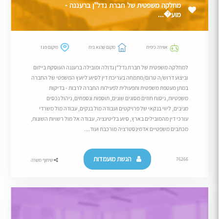
מחלקה משפטית של חברת נדל"ן ברעננה -
מוע�...
אווירה כיפית
מקום שהוא בית
מיקום פגז
למחלקה משפטית של חברת נדל"ן גדולה ומובילה ברעננה העוסקת בייזום
וביצוע דרוש/ה טרום/מתמחה בעריכת דין לסיוע ליועץ המשפטי של החברה
במתן מעטפת משפטית ותפעולית לפעילות החברה לרבות - בדיקות
משפטיות, ניסוח חוזים מסוגים שונים, תוספות ונספחים, ניהול נכסים
מניבים, ליווי בנקאי של פרויקטים ועבודה מול בנקים, עבודה מול משרדי
עורכי דין מהמובילים בארץ, סיוע בליטיגציה, עבודה אל מול רשויות השונות,
מכתבים משפטיים אדמינסטרציה מורכבת ועוד....
הגשת מועמדות
76266
שיתוף משרה