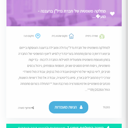
מחלקה משפטית של חברת נדל"ן ברעננה -
מוע�...
אווירה כיפית
מקום שהוא בית
מיקום פגז
למחלקה משפטית של חברת נדל"ן גדולה ומובילה ברעננה העוסקת בייזום
וביצוע דרוש/ה טרום/מתמחה בעריכת דין לסיוע ליועץ המשפטי של החברה
במתן מעטפת משפטית ותפעולית לפעילות החברה לרבות - בדיקות
משפטיות, ניסוח חוזים מסוגים שונים, תוספות ונספחים, ניהול נכסים
מניבים, ליווי בנקאי של פרויקטים ועבודה מול בנקים, עבודה מול משרדי
עורכי דין מהמובילים בארץ, סיוע בליטיגציה, עבודה אל מול רשויות השונות,
מכתבים משפטיים אדמינסטרציה מורכבת ועוד.**התחלה כטרום מתמחה
החל מ09/2026**...
הגשת מועמדות
76265
שיתוף משרה