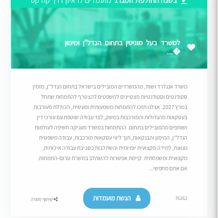
בשנה החולפת זומנו 1
מועמדים לראיון דרך קודקס
למשרד בעל מוניטין בתחום הנדל"ן ומימון
�...
משרד אנגלרד ושות’, מהמשרדים המובילים בישראל בתחום הנדל”ן, מזמין
סטודנטים וסטודנטיות מצטיינים למשפטים להצטרף להתמחות שתחל
במרץ 2027. אצלנו תזכו להתמחות משמעותית ומעשית, הכוללת מעורבות
בעסקאות מהגדולות והמורכבות במשק, לצד עבודה שוטפת עם עורכי דין
ושותפים מהמובילים בתחום. ההתמחות במשרד מעניקה חשיפה לעולמות
הנדל”ן, המימון והבנקאות, תוך ליווי עסקאות מורכבות, עבודה משפטית
מגוונת, למידה מקצועית יומיומית והשתלבות בסביבת עבודה איכותית,
מקצועית ומשפחתית. קיימת אפשרות להשתלב במשרת טרום-התמחות.
אם אתם מחפשי...
הגשת מועמדות
76262
שיתוף משרה