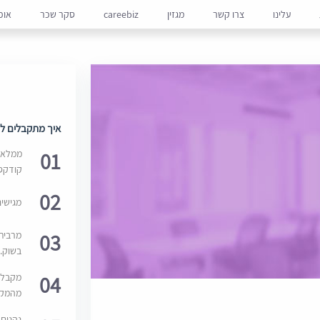
עלינו
צרו קשר
מגזין
careebiz
סקר שכר
אופ
איך מתקבלים למ
01
ממלאים
קודקס
02
מגישי
03
מרבית
בשוק. 
04
מקבלי
מהמקור
נהנים 