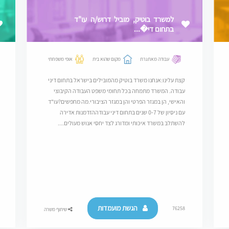
למשרד בוטיק, מוביל דרוש/ה עו"ד
בתחום די�...
עבודה מאתגרת
מקום שהוא בית
אופי משפחתי
קצת עלינו:אנחנו משרד בוטיק מהמובילים בישראל בתחום דיני
עבודה. המשרד מתמחה בכל תחומי משפט העבודה הקיבוצי
והאישי, הן במגזר הפרטי והן במגזר הציבורי.מה מחפשים?עו"ד
עם ניסיון של 0-7 שנים בתחום דיני עבודההזדמנות אדירה
להשתלב במשרד איכותי ומדורג לצד יחסי אנוש מעולים....
הגשת מועמדות
76258
שיתוף משרה