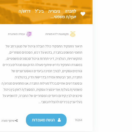
לחברה ציבורית בינ"ל דרוש/ה
יועץ/ת משפטי...
מקצוענות ללא פשרות
עבודה מאתגרת
תיאור התפקיד:התפקיד כולל הובלה וניהול של מגוון רחב של
תחומי המשפט בחברה, בדגש על רכש, הסכמים מסחריים,
התקשרויות, רגולציה, דיני תחרות וניהול סכסוכים משפטיים.
במסגרת התפקיד נדרש שיתוף פעולה הדוק עם מנהלים בכירים
וגורמים עסקיים, לצורך תמיכה ביעדים האסטרטגיים של
החברה, תוך הבטחת עמידה בדרישות הדין, ברגולציה
ובסטנדרטים אתיים בכלל פעילות החברה.אנו מחפשים מנהיג/ה
משפטי/ת בעל/ת אוריינטציה עסקית, המסוגל/ת לאזן בין ניהול
סיכונים לבין קידום היעדים המסחריים של החברה, להשפיע על
בעלי עניין בכירים ולהצליח בסבי...
הגשת מועמדות
76264
שיתוף משרה