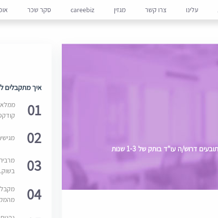
עלינו
צרו קשר
מגזין
careebiz
סקר שכר
אופ
איך מתקבלים למ
01
ממלאים
קודקס
02
מגישי
למשרד עו"ד המתמחה בתחום הנזיקין ומייצג תובעים דרוש/ה עו"ד בותק של 1-3 שנות
03
מרבית
בשוק. 
04
מקבלי
מהמקור
נהנים 