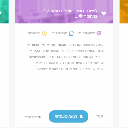
למשרד בוטיק, מוביל דרוש/ה עו"ד
בתחום די�...
עבודה מאתגרת
מקום שהוא בית
אופי משפחתי
קצת עלינו:אנחנו משרד בוטיק מהמובילים בישראל בתחום דיני
עבודה. המשרד מתמחה בכל תחומי משפט העבודה הקיבוצי
והאישי, הן במגזר הפרטי והן במגזר הציבורי.מה מחפשים?עו"ד
עם ניסיון של 0-7 שנים בתחום דיני עבודההזדמנות אדירה
להשתלב במשרד איכותי ומדורג לצד יחסי אנוש מעולים....
הגשת מועמדות
76258
שיתוף משרה