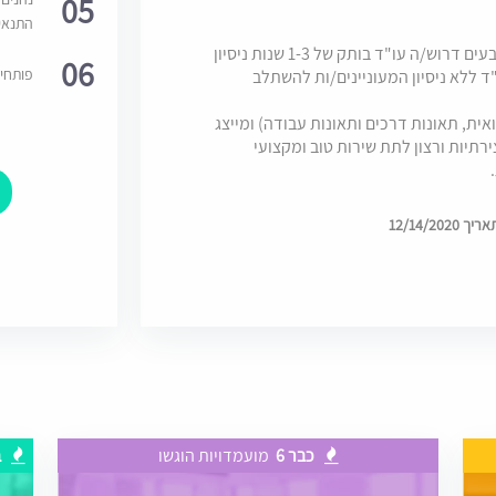
05
התנאי
למשרד עו"ד המתמחה בתחום הנזיקין ומייצג תובעים דרוש/ה עו"ד בותק של 1-3 שנות ניסיון
06
פותחי
ד ללא ניסיון המעוניינים/ות להשתלב
ית, תאונות דרכים ותאונות עבודה) ומייצג
רתיות ורצון לתת שירות טוב ומקצועי
12/14/20
כבר 6
מועמדויות הוגשו
ב