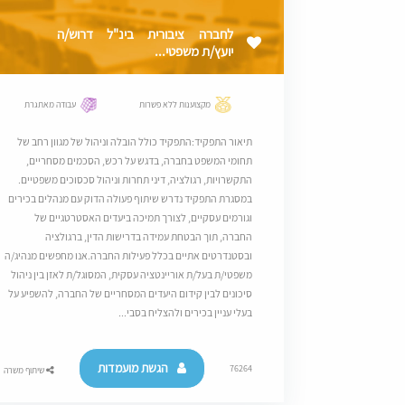
לחברה ציבורית בינ"ל דרוש/ה
יועץ/ת משפטי...
מקצוענות ללא פשרות
עבודה מאתגרת
תיאור התפקיד:התפקיד כולל הובלה וניהול של מגוון רחב של
תחומי המשפט בחברה, בדגש על רכש, הסכמים מסחריים,
התקשרויות, רגולציה, דיני תחרות וניהול סכסוכים משפטיים.
במסגרת התפקיד נדרש שיתוף פעולה הדוק עם מנהלים בכירים
וגורמים עסקיים, לצורך תמיכה ביעדים האסטרטגיים של
החברה, תוך הבטחת עמידה בדרישות הדין, ברגולציה
ובסטנדרטים אתיים בכלל פעילות החברה.אנו מחפשים מנהיג/ה
משפטי/ת בעל/ת אוריינטציה עסקית, המסוגל/ת לאזן בין ניהול
סיכונים לבין קידום היעדים המסחריים של החברה, להשפיע על
בעלי עניין בכירים ולהצליח בסבי...
הגשת מועמדות
76264
שיתוף משרה