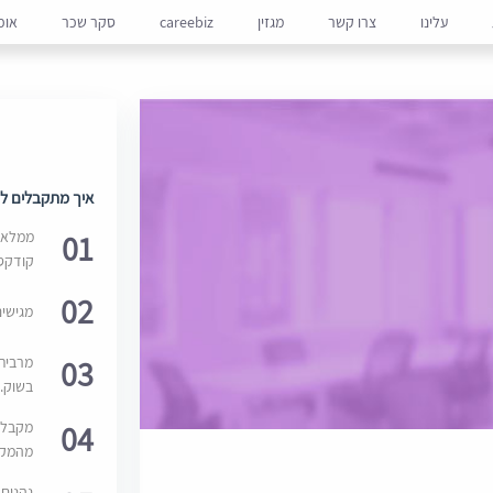
עלינו
צרו קשר
מגזין
careebiz
סקר שכר
אופ
איך מתקבלים למ
01
ממלאים
קודקס
02
מגישי
03
מרבית
בשוק. 
04
מקבלי
מהמקור
נהנים 