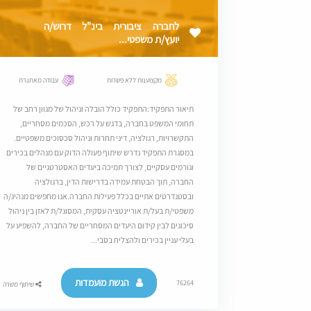
לחברה ציבורית בינ"ל דרוש/ה
יועץ/ת משפטי...
מקצוענות ללא פשרות
עבודה מאתגרת
תיאור התפקיד:התפקיד כולל הובלה וניהול של מגוון רחב של
תחומי המשפט בחברה, בדגש על רכש, הסכמים מסחריים,
התקשרויות, רגולציה, דיני תחרות וניהול סכסוכים משפטיים.
במסגרת התפקיד נדרש שיתוף פעולה הדוק עם מנהלים בכירים
וגורמים עסקיים, לצורך תמיכה ביעדים האסטרטגיים של
החברה, תוך הבטחת עמידה בדרישות הדין, ברגולציה
ובסטנדרטים אתיים בכלל פעילות החברה.אנו מחפשים מנהיג/ה
משפטי/ת בעל/ת אוריינטציה עסקית, המסוגל/ת לאזן בין ניהול
סיכונים לבין קידום היעדים המסחריים של החברה, להשפיע על
בעלי עניין בכירים ולהצליח בסבי...
הגשת מועמדות
76264
שיתוף משרה