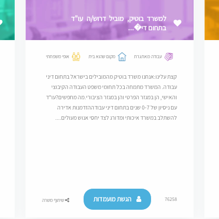
למשרד בוטיק, מוביל דרוש/ה עו"ד
בתחום די�...
עבודה מאתגרת
מקום שהוא בית
אופי משפחתי
קצת עלינו:אנחנו משרד בוטיק מהמובילים בישראל בתחום דיני
עבודה. המשרד מתמחה בכל תחומי משפט העבודה הקיבוצי
והאישי, הן במגזר הפרטי והן במגזר הציבורי.מה מחפשים?עו"ד
עם ניסיון של 0-7 שנים בתחום דיני עבודההזדמנות אדירה
להשתלב במשרד איכותי ומדורג לצד יחסי אנוש מעולים....
הגשת מועמדות
76258
שיתוף משרה