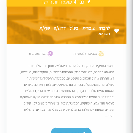
כבר 4
מועמדויות הוגשו
לחברה ציבורית בינ"ל דרוש/ה יועץ/ת
משפטי...
מקצוענות ללא פשרות
עבודה מאתגרת
תיאור התפקיד:התפקיד כולל הובלה וניהול של מגוון רחב של תחומי
המשפט בחברה, בדגש על רכש, הסכמים מסחריים, התקשרויות, רגולציה,
דיני תחרות וניהול סכסוכים משפטיים. במסגרת התפקיד נדרש שיתוף
פעולה הדוק עם מנהלים בכירים וגורמים עסקיים, לצורך תמיכה ביעדים
האסטרטגיים של החברה, תוך הבטחת עמידה בדרישות הדין, ברגולציה
ובסטנדרטים אתיים בכלל פעילות החברה.אנו מחפשים מנהיג/ה משפטי/ת
בעל/ת אוריינטציה עסקית, המסוגל/ת לאזן בין ניהול סיכונים לבין קידום
היעדים המסחריים של החברה, להשפיע על בעלי עניין בכירים ולהצליח
בסבי...