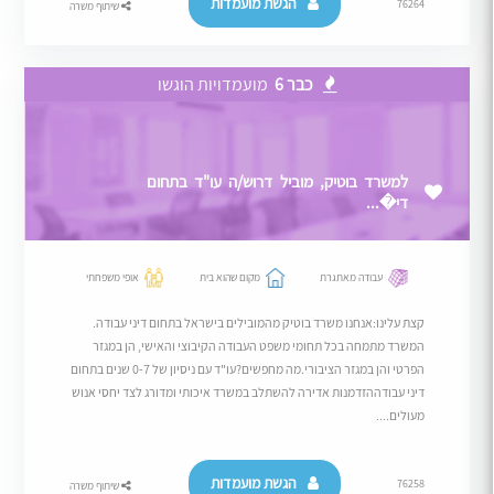
הגשת מועמדות
76264
שיתוף משרה
כבר 6
מועמדויות הוגשו
למשרד בוטיק, מוביל דרוש/ה עו"ד בתחום
די�...
עבודה מאתגרת
מקום שהוא בית
אופי משפחתי
קצת עלינו:אנחנו משרד בוטיק מהמובילים בישראל בתחום דיני עבודה.
המשרד מתמחה בכל תחומי משפט העבודה הקיבוצי והאישי, הן במגזר
הפרטי והן במגזר הציבורי.מה מחפשים?עו"ד עם ניסיון של 0-7 שנים בתחום
דיני עבודההזדמנות אדירה להשתלב במשרד איכותי ומדורג לצד יחסי אנוש
מעולים....
הגשת מועמדות
76258
שיתוף משרה