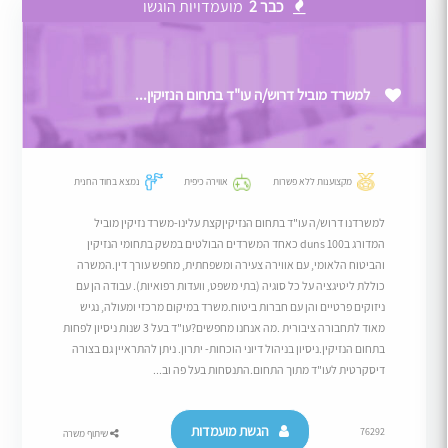
כבר 2
מועמדויות הוגשו
למשרד מוביל דרוש/ה עו"ד בתחום הנזיקין...
מקצוענות ללא פשרות
אווירה כיפית
נמצא בחוד החנית
למשרדנו דרוש/ה עו"ד בתחום הנזיקיןקצת עלינו-משרד נזיקין מוביל
המדורג בduns 100 כאחד המשרדים הבולטים במשק בתחומי הנזיקין
והביטוח הלאומי, עם אווירה צעירה ומשפחתית, מחפש עורך דין.המשרה
כוללת ליטיגציה על כל סוגיה (בתי משפט, וועדות רפואיות). עבודה הן עם
ניזוקים פרטיים והן עם חברות ביטוח.משרד במיקום מרכזי ומעולה, נגיש
מאוד לתחבורה ציבורית .מה אנחנו מחפשים?עו"ד בעל 3 שנות ניסיון לפחות
בתחום הנזיקין.ניסיון בניהול דיוני הוכחות- יתרון. ניתן להתראיין גם בצורה
דיסקרטית לעו"ד מתוך התחום.התנסחות בעל פה וב...
הגשת מועמדות
76292
שיתוף משרה