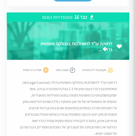
כבר 16
מועמדויות הוגשו
דרוש/ה עו"ד להשתלבות במחלקה משפטית
גדו�...
מקצוענות ללא פשרות
שעות נוחות
אווירה בינלאומית
דרוש/ה עו"ד להשתלבות במחלקה משפטית גדולה (Legal Counsel)אנו
מחפשים עורך/ת דין עם ניסיון של 1-3 בעל/ת מוטיבציה גבוהה, אשר
יספק/תספק תמיכה משפטית מקיפה במגוון הפעילויות התאגידיות,
המסחריות והתפעוליות של מדיסון.התפקיד כולל:ניסוח וניהול משא ומתן
על הסכמים.תמיכה בצוותים ובממשקים שונים בארגון.ניהול סיכונים
משפטיים.מתן ייעוץ והכוונה משפטית.עבודה בשיתוף פעולה עם גורמים
פנימיים בארגון, במטרה להבטיח רציפות עסקית ועמידה בדרישות
רגולטוריות.ניסוח ובחינה של מגוון רחב של הסכמים מסחריים.הכנה ועדכון
של מסמכי ממש...