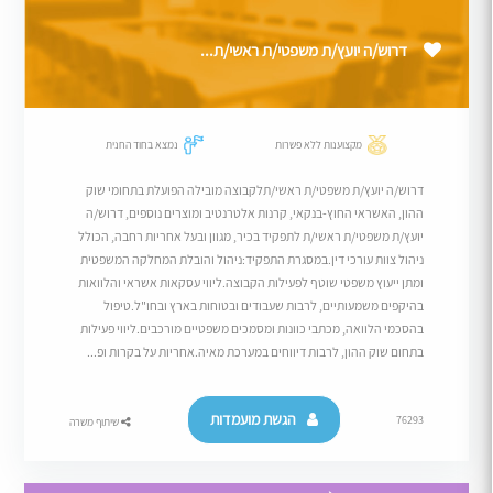
דרוש/ה יועץ/ת משפטי/ת ראשי/ת...
מקצוענות ללא פשרות
נמצא בחוד החנית
דרוש/ה יועץ/ת משפטי/ת ראשי/תלקבוצה מובילה הפועלת בתחומי שוק
ההון, האשראי החוץ-בנקאי, קרנות אלטרנטיב ומוצרים נוספים, דרוש/ה
יועץ/ת משפטי/ת ראשי/ת לתפקיד בכיר, מגוון ובעל אחריות רחבה, הכולל
ניהול צוות עורכי דין.במסגרת התפקיד:ניהול והובלת המחלקה המשפטית
ומתן ייעוץ משפטי שוטף לפעילות הקבוצה.ליווי עסקאות אשראי והלוואות
בהיקפים משמעותיים, לרבות שעבודים ובטוחות בארץ ובחו"ל.טיפול
בהסכמי הלוואה, מכתבי כוונות ומסמכים משפטיים מורכבים.ליווי פעילות
בתחום שוק ההון, לרבות דיווחים במערכת מאיה.אחריות על בקרות ופ...
הגשת מועמדות
76293
שיתוף משרה