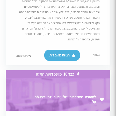
במשק, דרוש/ה עו״ד מצטיין/ת למשרה מלאה.התפקיד יכלול התמחות
והתמקצעות במשפט העבודה הקיבוצי, ומעורבות בהליכים משפטיים
ובמשאים ומתנים מרכזיים, לצד ייעוץ שוטף וניהול תיקים במסגרת משפט
העבודה הפרטי.מתאים לעורכי דין בעלי תודעה חברתית, בעלי בסיס
מקצועי ומשפטי איתן בדיני עבודה, שמכירים את המשפט הקיבוצי
ומעוניינים להעמיק ולהתמקצע בו, בעבודה מול ה״שחקנים״ המרכזיים
ביותר.המשרד מתאפיין ביחסים בינאישיים מצוינים, במהירות תגובה
ושירות, ובהקפדה על רמה מ...
הגשת מועמדות
76248
שיתוף משרה
כבר 10
מועמדויות הוגשו
לחטיבה המשפטית של גוף פיננסי דרוש/ה
עו"...