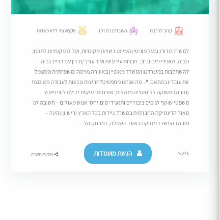
קרוב לרכבת
העובדים במרכז
מקצוענות ללא פשרות
למשרד מדורג ובעל מוניטין המייצג רשויות מקומיות, ועדות מקומיות לתכנון
ובניה, תאגידי מים וביוב, חברות עירוניות ועוד עורך/ת דין עם דרייב גבוה
להשתלבות במשרדנו!המשרד מאופיין באווירה נעימה ומשפחתית ומתגמל
את עובדיו בהתאם.​📍 מה אנחנו מחפשים?חריצות ונכונות לעבודה מאומצת
(חובה).​תשוקה לליטיגציה מנהלית, אזרחית ונזיקית.​יכולת ליווי וייעוץ
משפטי שוטף לגופים ציבוריים ותאגידי מים.​יחסי אנוש מעולים – חשובה לנו
מאוד הדינמיקה החברתית במשרד.​ניידות בכל הארץ (רישיון נהיגה –
חובה).המשרד ממוקם באזור השפלה, במרחק הל...
הגשת מועמדות
76246
שיתוף משרה