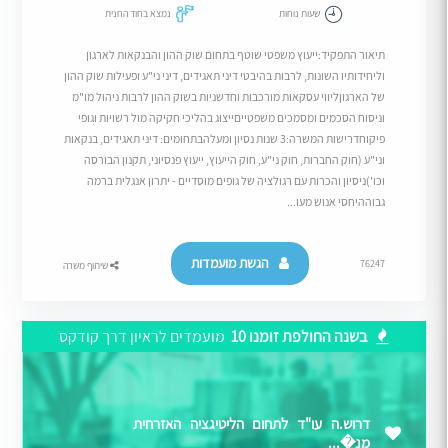
שעות נוחות
נמצא בחוד החנית
תיאור התפקיד:ייעוץ משפטי שוטף בתחום שוק ההון והבנקאות לארגון
וליחידותיו השונות, לרבות בהיבטי דיני תאגידים, דיני ני"ע ופעילות שוק ההון
של הארגוןליווי עסקאות מורכבות וחדשניות בשוק ההון לרבות ניהול מו"מ
וניסוח הסכמים ומסמכים משפטייםייצוג בהליכי חקיקה מול רשויות וגופי
פיקוחדרישות המשרה:3 שנות נסיון ומעלהבתחומים: דיני תאגידים, בנקאות
וני"ע (חוק החברות, חוק ני"ע, חוק הייעוץ, ייעוץ פנסיוני, תקנון הבורסה
וכו')ניסיון והכרות עם רגולציה של גופים מוסדיים - יתרון אנגלית ברמה
גבוההיחסי אנוש מעו...
הגשת מועמדות
76247
שיתוף משרה
בשנה החולפת זומנו 10
מועמדים לראיון דרך קודקס
דרוש.ה עו"ד לתחום הליטיגציה האזרחית
מנ�...