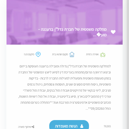
מחלקה משפטית של חברת נדל"ן ברעננה -
מוע�...
אווירה כיפית
מקום שהוא בית
מיקום פגז
למחלקה משפטית של חברת נדל"ן גדולה ומובילה ברעננה העוסקת בייזום
וביצוע דרוש/ה טרום/מתמחה בעריכת דין לסיוע ליועץ המשפטי של החברה
במתן מעטפת משפטית ותפעולית לפעילות החברה לרבות - בדיקות
משפטיות, ניסוח חוזים מסוגים שונים, תוספות ונספחים, ניהול נכסים
מניבים, ליווי בנקאי של פרויקטים ועבודה מול בנקים, עבודה מול משרדי
עורכי דין מהמובילים בארץ, סיוע בליטיגציה, עבודה אל מול רשויות השונות,
מכתבים משפטיים אדמינסטרציה מורכבת ועוד.**התחלה כטרום מתמחה
החל מ09/2026**...
הגשת מועמדות
76265
שיתוף משרה