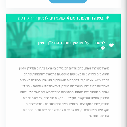
בשנה החולפת זומנו 4
מועמדים לראיון דרך קודקס
למשרד בעל מוניטין בתחום הנדל"ן ומימון
�...
משרד אנגלרד ושות’, מהמשרדים המובילים בישראל בתחום הנדל”ן, מזמין
סטודנטים וסטודנטיות מצטיינים למשפטים להצטרף להתמחות שתחל
במרץ 2027. אצלנו תזכו להתמחות משמעותית ומעשית, הכוללת מעורבות
בעסקאות מהגדולות והמורכבות במשק, לצד עבודה שוטפת עם עורכי דין
ושותפים מהמובילים בתחום. ההתמחות במשרד מעניקה חשיפה לעולמות
הנדל”ן, המימון והבנקאות, תוך ליווי עסקאות מורכבות, עבודה משפטית
מגוונת, למידה מקצועית יומיומית והשתלבות בסביבת עבודה איכותית,
מקצועית ומשפחתית. קיימת אפשרות להשתלב במשרת טרום-התמחות.
אם אתם מחפשי...