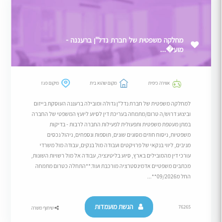
מחלקה משפטית של חברת נדל"ן ברעננה -
מוע�...
אווירה כיפית
מקום שהוא בית
מיקום פגז
למחלקה משפטית של חברת נדל"ן גדולה ומובילה ברעננה העוסקת בייזום
וביצוע דרוש/ה טרום/מתמחה בעריכת דין לסיוע ליועץ המשפטי של החברה
במתן מעטפת משפטית ותפעולית לפעילות החברה לרבות - בדיקות
משפטיות, ניסוח חוזים מסוגים שונים, תוספות ונספחים, ניהול נכסים
מניבים, ליווי בנקאי של פרויקטים ועבודה מול בנקים, עבודה מול משרדי
עורכי דין מהמובילים בארץ, סיוע בליטיגציה, עבודה אל מול רשויות השונות,
מכתבים משפטיים אדמינסטרציה מורכבת ועוד.**התחלה כטרום מתמחה
החל מ09/2026**...
הגשת מועמדות
76265
שיתוף משרה