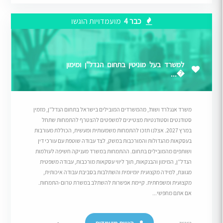
כבר 4
מועמדויות הוגשו
למשרד בעל מוניטין בתחום הנדל"ן ומימון
�...
משרד אנגלרד ושות’, מהמשרדים המובילים בישראל בתחום הנדל”ן, מזמין
סטודנטים וסטודנטיות מצטיינים למשפטים להצטרף להתמחות שתחל
במרץ 2027. אצלנו תזכו להתמחות משמעותית ומעשית, הכוללת מעורבות
בעסקאות מהגדולות והמורכבות במשק, לצד עבודה שוטפת עם עורכי דין
ושותפים מהמובילים בתחום. ההתמחות במשרד מעניקה חשיפה לעולמות
הנדל”ן, המימון והבנקאות, תוך ליווי עסקאות מורכבות, עבודה משפטית
מגוונת, למידה מקצועית יומיומית והשתלבות בסביבת עבודה איכותית,
מקצועית ומשפחתית. קיימת אפשרות להשתלב במשרת טרום-התמחות.
אם אתם מחפשי...