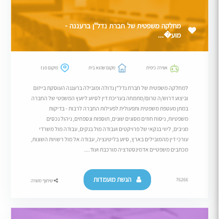
מחלקה משפטית של חברת נדל"ן ברעננה -
מוע�...
אווירה כיפית
מקום שהוא בית
מיקום פגז
למחלקה משפטית של חברת נדל"ן גדולה ומובילה ברעננה העוסקת בייזום
וביצוע דרוש/ה טרום/מתמחה בעריכת דין לסיוע ליועץ המשפטי של החברה
במתן מעטפת משפטית ותפעולית לפעילות החברה לרבות - בדיקות
משפטיות, ניסוח חוזים מסוגים שונים, תוספות ונספחים, ניהול נכסים
מניבים, ליווי בנקאי של פרויקטים ועבודה מול בנקים, עבודה מול משרדי
עורכי דין מהמובילים בארץ, סיוע בליטיגציה, עבודה אל מול רשויות השונות,
מכתבים משפטיים אדמינסטרציה מורכבת ועוד....
הגשת מועמדות
76266
שיתוף משרה