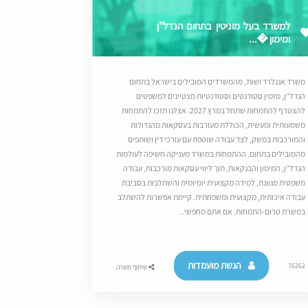
למשרד בעל מוניטין בתחום הנדל"ן
ומימון �...
משרד אנגלרד ושות’, מהמשרדים המובילים בישראל בתחום
הנדל”ן, מזמין סטודנטים וסטודנטיות מצטיינים למשפטים
להצטרף להתמחות שתחל במרץ 2027. אצלנו תזכו להתמחות
משמעותית ומעשית, הכוללת מעורבות בעסקאות מהגדולות
והמורכבות במשק, לצד עבודה שוטפת עם עורכי דין ושותפים
מהמובילים בתחום. ההתמחות במשרד מעניקה חשיפה לעולמות
הנדל”ן, המימון והבנקאות, תוך ליווי עסקאות מורכבות, עבודה
משפטית מגוונת, למידה מקצועית יומיומית והשתלבות בסביבת
עבודה איכותית, מקצועית ומשפחתית. קיימת אפשרות להשתלב
במשרת טרום-התמחות. אם אתם מחפשי...
הגשת מועמדות
76262
שיתוף משרה