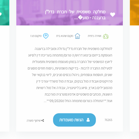
מחלקה משפטית של חברת נדל"ן
ברעננה - מוע�...
אווירה כיפית
מקום שהוא בית
מיקום פגז
למחלקה משפטית של חברת נדל"ן גדולה ומובילה ברעננה
העוסקת בייזום וביצוע דרוש/ה טרום/מתמחה בעריכת דין לסיוע
ליועץ המשפטי של החברה במתן מעטפת משפטית ותפעולית
לפעילות החברה לרבות - בדיקות משפטיות, ניסוח חוזים מסוגים
שונים, תוספות ונספחים, ניהול נכסים מניבים, ליווי בנקאי של
פרויקטים ועבודה מול בנקים, עבודה מול משרדי עורכי דין
מהמובילים בארץ, סיוע בליטיגציה, עבודה אל מול רשויות
השונות, מכתבים משפטיים אדמינסטרציה מורכבת
ועוד.**התחלה כטרום מתמחה החל מ09/2026**...
הגשת מועמדות
76265
שיתוף משרה