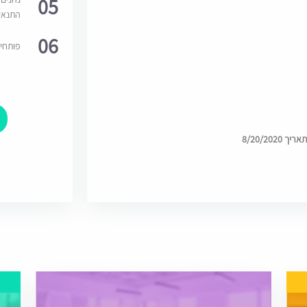
05
התנאי
06
פותחי
8/20/202