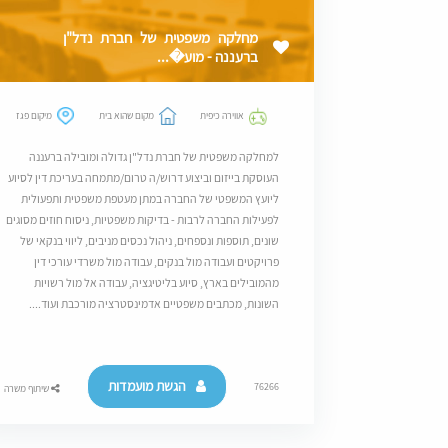
מחלקה משפטית של חברת נדל"ן
ברעננה - מוע�...
אווירה כיפית
מקום שהוא בית
מיקום פגז
למחלקה משפטית של חברת נדל"ן גדולה ומובילה ברעננה
העוסקת בייזום וביצוע דרוש/ה טרום/מתמחה בעריכת דין לסיוע
ליועץ המשפטי של החברה במתן מעטפת משפטית ותפעולית
לפעילות החברה לרבות - בדיקות משפטיות, ניסוח חוזים מסוגים
שונים, תוספות ונספחים, ניהול נכסים מניבים, ליווי בנקאי של
פרויקטים ועבודה מול בנקים, עבודה מול משרדי עורכי דין
מהמובילים בארץ, סיוע בליטיגציה, עבודה אל מול רשויות
השונות, מכתבים משפטיים אדמינסטרציה מורכבת ועוד....
הגשת מועמדות
76266
שיתוף משרה