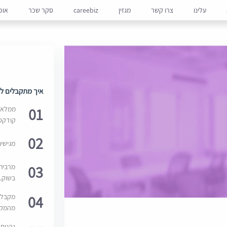
עלינו
צרו קשר
מגזין
careebiz
סקר שכר
אופ
איך מתקבלים למ
01
ממלאים
קודקס
02
מגישי
03
מרבית
בשוק. 
04
מקבלי
מהמקור
נהנים 