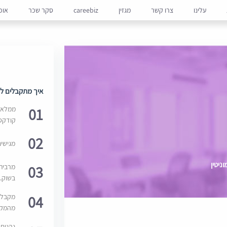
עלינו
צרו קשר
מגזין
careebiz
סקר שכר
אופ
איך מתקבלים למ
01
ממלאים
קודקס
02
מגישי
ניטין
03
מרבית
בשוק. 
04
מקבלי
מהמקור
נהנים 