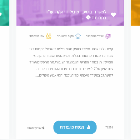
למשרד בוטיק, מוביל דרוש/ה עו"ד
בתחום די�...
עבודה מאתגרת
מקום שהוא בית
אופי משפחתי
קצת עלינו:אנחנו משרד בוטיק מהמובילים בישראל בתחום דיני
עבודה. המשרד מתמחה בכל תחומי משפט העבודה הקיבוצי
והאישי, הן במגזר הפרטי והן במגזר הציבורי.מה מחפשים?עו"ד
עם ניסיון של 0-7 שנים בתחום דיני עבודההזדמנות אדירה
להשתלב במשרד איכותי ומדורג לצד יחסי אנוש מעולים....
הגשת מועמדות
76258
שיתוף משרה