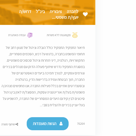
לחברה ציבורית בינ"ל דרוש/ה
יועץ/ת משפטי...
מקצוענות ללא פשרות
עבודה מאתגרת
תיאור התפקיד:התפקיד כולל הובלה וניהול של מגוון רחב של
תחומי המשפט בחברה, בדגש על רכש, הסכמים מסחריים,
התקשרויות, רגולציה, דיני תחרות וניהול סכסוכים משפטיים.
במסגרת התפקיד נדרש שיתוף פעולה הדוק עם מנהלים בכירים
וגורמים עסקיים, לצורך תמיכה ביעדים האסטרטגיים של
החברה, תוך הבטחת עמידה בדרישות הדין, ברגולציה
ובסטנדרטים אתיים בכלל פעילות החברה.אנו מחפשים מנהיג/ה
משפטי/ת בעל/ת אוריינטציה עסקית, המסוגל/ת לאזן בין ניהול
סיכונים לבין קידום היעדים המסחריים של החברה, להשפיע על
בעלי עניין בכירים ולהצליח בסבי...
הגשת מועמדות
76264
שיתוף משרה