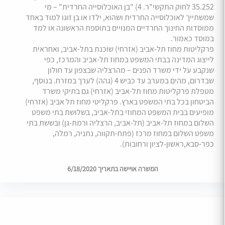
35.252 לחוק התקשי"ר. 4) "בן האוכלוסייה החרדית" – מי
שמשתייך לאוכלוסייה החרדית ושהוא, ילדו או בן זוגו למוד באחד
ממוסדות החינוך החרדיים המנויים בתוספת הראשונה או למד
במוסד כאמור.
פרקליטות מחוז תל-אביב (אזרחי) שוכנת בתל-אביב, ואחראית
לייצוג המדינה בבתי המשפט במחוז תל-אביב והמרכז, כפי
שנקבע על ידי משרד הפנים – מהרצליה שבצפון עד חולון
שבדרום, מהים במערב עד כביש 4 (גהה) לערך במזרח. בנוסף,
מטפלת פרקליטות מחוז תל-אביב (אזרחי) גם בתיקי משרד
הביטחון בכל בתי המשפט בארץ. פרקליטי מחוז תל אביב (אזרחי)
מופיעים בבית המשפט המחוזי בתל-אביב, בשלושת בתי משפט
השלום במחוז תל-אביב (תל-אביב, הרצליה ורמת-גן) ובששת בתי
משפט השלום במחוז מרכז (פתח-תקווה, נתניה, רמלה,
כפר-סבא,ראשון-לציון ורחובות).
המשרה אויישה בתאריך 6/18/2020