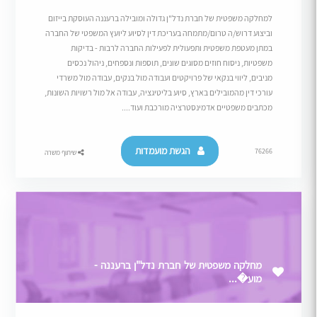
למחלקה משפטית של חברת נדל"ן גדולה ומובילה ברעננה העוסקת בייזום
וביצוע דרוש/ה טרום/מתמחה בעריכת דין לסיוע ליועץ המשפטי של החברה
במתן מעטפת משפטית ותפעולית לפעילות החברה לרבות - בדיקות
משפטיות, ניסוח חוזים מסוגים שונים, תוספות ונספחים, ניהול נכסים
מניבים, ליווי בנקאי של פרויקטים ועבודה מול בנקים, עבודה מול משרדי
עורכי דין מהמובילים בארץ, סיוע בליטיגציה, עבודה אל מול רשויות השונות,
מכתבים משפטיים אדמינסטרציה מורכבת ועוד....
הגשת מועמדות
76266
שיתוף משרה
מחלקה משפטית של חברת נדל"ן ברעננה -
מוע�...