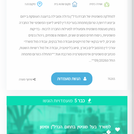
אווירה כיפית
מקום שהוא בית
מיקום פגז
למחלקה משפטית של חברת נדל"ן גדולה ומובילה ברעננה העוסקת בייזום
וביצוע דרוש/ה טרום/מתמחה בעריכת דין לסיוע ליועץ המשפטי של החברה
במתן מעטפת משפטית ותפעולית לפעילות החברה לרבות - בדיקות
משפטיות, ניסוח חוזים מסוגים שונים, תוספות ונספחים, ניהול נכסים
מניבים, ליווי בנקאי של פרויקטים ועבודה מול בנקים, עבודה מול משרדי
עורכי דין מהמובילים בארץ, סיוע בליטיגציה, עבודה אל מול רשויות השונות,
מכתבים משפטיים אדמינסטרציה מורכבת ועוד.**התחלה כטרום מתמחה
החל מ09/2026**...
הגשת מועמדות
76265
שיתוף משרה
כבר 5
מועמדויות הוגשו
למשרד בעל מוניטין בתחום הנדל"ן ומימון
�...