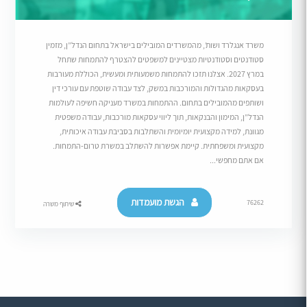
משרד אנגלרד ושות’, מהמשרדים המובילים בישראל בתחום הנדל”ן, מזמין
סטודנטים וסטודנטיות מצטיינים למשפטים להצטרף להתמחות שתחל
במרץ 2027. אצלנו תזכו להתמחות משמעותית ומעשית, הכוללת מעורבות
בעסקאות מהגדולות והמורכבות במשק, לצד עבודה שוטפת עם עורכי דין
ושותפים מהמובילים בתחום. ההתמחות במשרד מעניקה חשיפה לעולמות
הנדל”ן, המימון והבנקאות, תוך ליווי עסקאות מורכבות, עבודה משפטית
מגוונת, למידה מקצועית יומיומית והשתלבות בסביבת עבודה איכותית,
מקצועית ומשפחתית. קיימת אפשרות להשתלב במשרת טרום-התמחות.
אם אתם מחפשי...
הגשת מועמדות
76262
שיתוף משרה