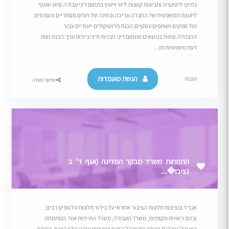
בתיקי ליטיגציה ותביעות קטנות.ליווי וייעוץ בתחום דיני עבודה.סיוע שוטף
ליועצת המשפטית של החברה.עריכה ובחינה של חוזים מסחריים והסכמים
מול ספקים ושותפים עסקיים.הכנת פרוטוקולים ייעודיים עבור
ההנהלה.טיפול בנושאים מתחום דיני חברות ודיני ניירות ערך.הכנת חוות
דעת משפטיות ומ...
הגשת מועמדות
76260
שיתוף משרה
התמחות משרד מבקר המדינה (אגף ד' ב
נציבו�...
אגף ד בנציבות תלונות הציבור אחראי על בירור תלונות על גופים רבים,
ובהם רשויות מקומיות, משרד העבודה, משרד התיירות ועוד.המתמחה
באגף ד' עובד/ת בעיקר עם מנהל האגף ועם צוות עורכי הדין באגף. במידת