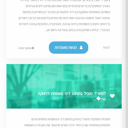
הצורך משתתף/ת בדיונים פנימיים ובפגישות עם גופים נילונים וגורמים
נוספים.המתמחה עוסק/ת בבירור תלונות מן הציבור וכן מסייע/ת במחקר
ואיתור חומר משפטי ובהכנת חוות דעת וסיכומים בתיקים מורכבים.כישורים
נדרשים: חשיבה משפטית ברמה גבוהה, מוטיבציה, מחויבות גבוהה לשירות
הציבורי, יכולת ניסוח גבוהה בכתב ובעל פה ויחסי אנ...
הגשת מועמדות
76257
שיתוף משרה
למשרד מוביל בתחום דיני משפחה דרוש/ה
מת�...
תמצית התפקיד:משרד בוטיק בתחום דיני המשפחה מחפש טרום
מתמחה/מתמחה שבין היתר יהיה האדם שיהפוך את העבודה השוטפת