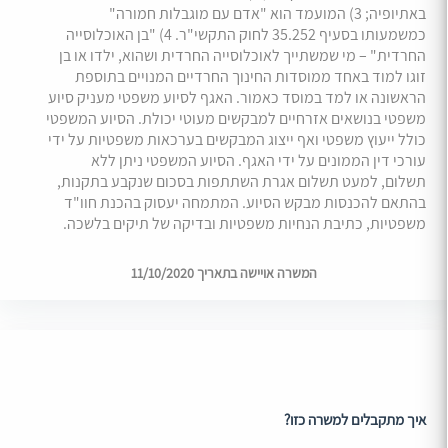
באתיופיה; 3) המועמד הוא "אדם עם מוגבלות חמורה"
כמשמעותו בסעיף 35.252 לחוק התקשי"ר. 4) "בן האוכלוסייה
החרדית" – מי שמשתייך לאוכלוסייה החרדית ושהוא, ילדו או בן
זוגו למוד באחד ממוסדות החינוך החרדיים המנויים בתוספת
הראשונה או למד במוסד כאמור. האגף לסיוע משפטי מעניק סיוע
משפטי בנושאים אזרחיים למבקשים מעוטי יכולת. הסיוע המשפטי
כולל ייעוץ משפטי ואף ייצוג המבקשים בערכאות משפטיות על ידי
עורכי דין הממונים על ידי האגף. הסיוע המשפטי ניתן ללא
תשלום, למעט תשלום אגרת השתתפות בסכום שנקבע בתקנות,
בהתאם להכנסות מבקש הסיוע. המתמחה יעסוק בהכנת חוו"ד
משפטיות, כתיבת הנחיות משפטיות ובדיקה של תיקים בלשכה.
המשרה אויישה בתאריך 11/10/2020
איך מתקבלים למשרה כזו?