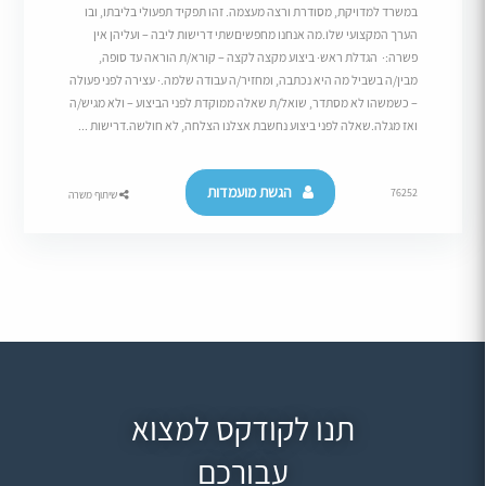
במשרד למדויקת, מסודרת ורצה מעצמה. זהו תפקיד תפעולי בליבתו, ובו
הערך המקצועי שלו.מה אנחנו מחפשיםשתי דרישות ליבה – ועליהן אין
פשרה:· הגדלת ראש· ביצוע מקצה לקצה – קורא/ת הוראה עד סופה,
מבין/ה בשביל מה היא נכתבה, ומחזיר/ה עבודה שלמה.· עצירה לפני פעולה
– כשמשהו לא מסתדר, שואל/ת שאלה ממוקדת לפני הביצוע – ולא מגיש/ה
ואז מגלה.שאלה לפני ביצוע נחשבת אצלנו הצלחה, לא חולשה.דרישות ...
הגשת מועמדות
76252
שיתוף משרה
תנו לקודקס למצוא
עבורכם