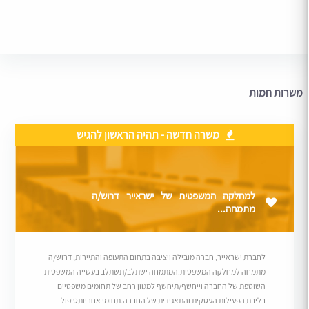
משרות חמות
משרה חדשה - תהיה הראשון להגיש
למחלקה המשפטית של ישראייר דרוש/ה
מתמחה...
לחברת ישראייר, חברה מובילה ויציבה בתחום התעופה והתיירות, דרוש/ה
מתמחה למחלקה המשפטית.המתמחה ישתלב/תשתלב בעשייה המשפטית
השוטפת של החברה וייחשף/תיחשף למגוון רחב של תחומים משפטיים
בליבת הפעילות העסקית והתאגידית של החברה.תחומי אחריותטיפול