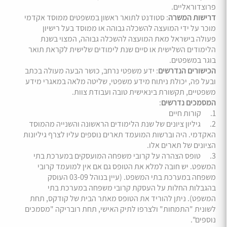
פרוצדוראליים.
דרישות המשרה
: סטודנט לתואר ראשון במשפטים ממוסד אקדמי
מוכר על ידי המועצה להשכלה גבוהה או ממוסד בעל רישיון
פעולה בישראל מאת המועצה להשכלה גבוהה, המצוי בשנת
הלימודים השלישית או סיים שנת לימודים שלישית לקראת תואר
בוגר במשפטים.
הכישורים הנדרשים
: ידע משפטי נרחב, כושר הבעה מעולה בכתב
ובעל פה, יכולת ניתוח מידע משפטי, שליטה מלאה במאגרי מידע
משפטיים, תקשורת בינאישית טובה ועבודת צוות.
המסמכים נדרשים
:
1. קורות חיים
2. גיליון ציונים של שנת הלימודים הראשונה והשנייה מהמוסד
האקדמי. היה וברשות המועמד תארים נוספים עליו לצרף גיליונות
הציונים של תארים אלו.
3. טופס הצהרה על קרובי משפחה המועסקים במערכת בתי
המשפט. יש חובה למלא את הטופס גם אם אין למועמד קרובי
משפחה במערכת בתי המשפט. (עיין בנוהל 03-09 העוסק
בהגבלות החלות על העסקת קרובי משפחה במערכת בתי
המשפט). ניתן להוריד את הטופס מאתר הבית של קודקס, תחת
לשונית "התמחות" ולצרפו לתיק האישי, תחת רובריקה "מסמכים
נוספים".