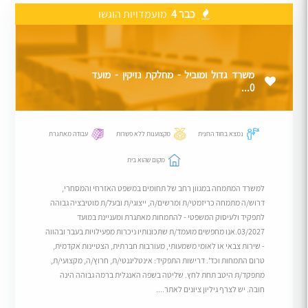
כבר 4
מועמדויות הוגשו
משרד גדול ומוביל - מחלקת נזיקין - מועד
0...
נמצא בחוד החנית
מקצוענות ללא פשרות
עבודה מאתגרת
מקום שהוא בית
למשרד המתמחה במגוון רחב של תחומים במשפט האזרחי והמסחרי,
דרוש/ה מתמחה כריזמטי/ת ומרשים/ה, ייצוגי/ת ובעל/ת מוטיבציה גבוהה
לתפקיד ולעיסוק המשפטי - להתמחות מאתגרת ומעניינת במועד
03/2027.אנו מחפשים מועמד/ת שתכונותיו ניכרות מפעילויות בעבר ובהווה
- שירות צבאי או לאומי משמעותי, מעורבות חברתית, הצטיינות אקדמית,
טרום התמחות וכד'. דרישות התפקיד: אינטליגנטי/ת, חרוץ/ה, מקצועי/ת,
מתפקד/ת היטב תחת לחץ. שליטה בשפה האנגלית ברמה גבוהה הינה
חובה. יש לצרף גיליון ציונים לאתר....