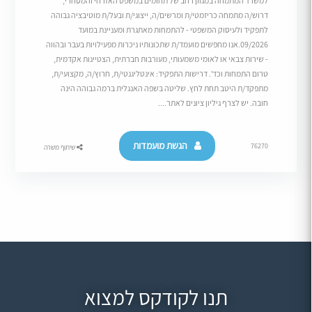
למשרד המתמחה במגוון רחב של תחומים במשפט האזרחי והמסחרי,
דרוש/ה מתמחה כריזמטי/ת ומרשים/ה, ייצוגי/ת ובעל/ת מוטיבציה גבוהה
לתפקיד ולעיסוק המשפטי - להתמחות מאתגרת ומעניינת במועד
09/2026.אנו מחפשים מועמד/ת שתכונותיו ניכרות מפעילויות בעבר ובהווה
- שירות צבאי או לאומי משמעותי, מעורבות חברתית, הצטיינות אקדמית,
טרום התמחות וכד'. דרישות התפקיד: אינטליגנטי/ת, חרוץ/ה, מקצועי/ת,
מתפקד/ת היטב תחת לחץ. שליטה בשפה האנגלית ברמה גבוהה הינה
חובה. יש לצרף גיליון ציונים לאתר....
הגשת מועמדות
76270
שיתוף משרה
תנו לקודקס למצוא