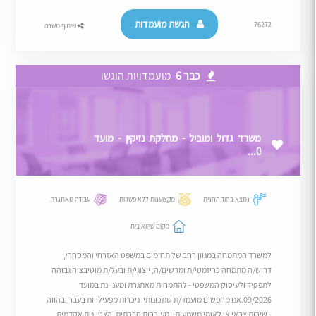
הגשת מועמדות
76272
שיתוף משרה
כבר 6
מועמדויות הוגשו
משרד גדול ומוביל - מחלקת נזיקין - מועד
0...
נמצא בחוד החנית
מקצוענות ללא פשרות
עבודה מאתגרת
מקום שהוא בית
למשרד המתמחה במגוון רחב של תחומים במשפט האזרחי והמסחרי,
דרוש/ה מתמחה כריזמטי/ת ומרשים/ה, ייצוגי/ת ובעל/ת מוטיבציה גבוהה
לתפקיד ולעיסוק המשפטי - להתמחות מאתגרת ומעניינת במועד
09/2026.אנו מחפשים מועמד/ת שתכונותיו ניכרות מפעילויות בעבר ובהווה
- שירות צבאי או לאומי משמעותי, מעורבות חברתית, הצטיינות אקדמית,