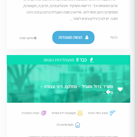
טרום התמחות וכד'. דרישות התפקיד: אינטליגנטי/ת, חרוץ/ה, מקצועי/ת,
מתפקד/ת היטב תחת לחץ. שליטה בשפה האנגלית ברמה גבוהה הינה
חובה. יש לצרף גיליון ציונים לאתר....
הגשת מועמדות
76271
שיתוף משרה
כבר 8
מועמדויות הוגשו
משרד גדול ומוביל - מחלקת דיני עבודה -
מ�...
נמצא בחוד החנית
מקצוענות ללא פשרות
עבודה מאתגרת
מקום שהוא בית