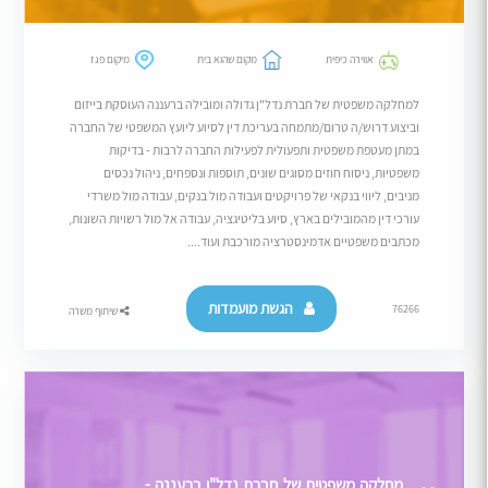
אווירה כיפית
מקום שהוא בית
מיקום פגז
למחלקה משפטית של חברת נדל"ן גדולה ומובילה ברעננה העוסקת בייזום
וביצוע דרוש/ה טרום/מתמחה בעריכת דין לסיוע ליועץ המשפטי של החברה
במתן מעטפת משפטית ותפעולית לפעילות החברה לרבות - בדיקות
משפטיות, ניסוח חוזים מסוגים שונים, תוספות ונספחים, ניהול נכסים
מניבים, ליווי בנקאי של פרויקטים ועבודה מול בנקים, עבודה מול משרדי
עורכי דין מהמובילים בארץ, סיוע בליטיגציה, עבודה אל מול רשויות השונות,
מכתבים משפטיים אדמינסטרציה מורכבת ועוד....
הגשת מועמדות
76266
שיתוף משרה
מחלקה משפטית של חברת נדל"ן ברעננה -