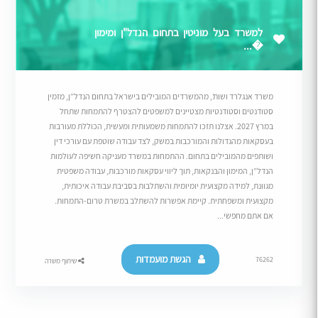
למשרד בעל מוניטין בתחום הנדל"ן ומימון
�...
משרד אנגלרד ושות’, מהמשרדים המובילים בישראל בתחום הנדל”ן, מזמין
סטודנטים וסטודנטיות מצטיינים למשפטים להצטרף להתמחות שתחל
במרץ 2027. אצלנו תזכו להתמחות משמעותית ומעשית, הכוללת מעורבות
בעסקאות מהגדולות והמורכבות במשק, לצד עבודה שוטפת עם עורכי דין
ושותפים מהמובילים בתחום. ההתמחות במשרד מעניקה חשיפה לעולמות
הנדל”ן, המימון והבנקאות, תוך ליווי עסקאות מורכבות, עבודה משפטית
מגוונת, למידה מקצועית יומיומית והשתלבות בסביבת עבודה איכותית,
מקצועית ומשפחתית. קיימת אפשרות להשתלב במשרת טרום-התמחות.
אם אתם מחפשי...
הגשת מועמדות
76262
שיתוף משרה