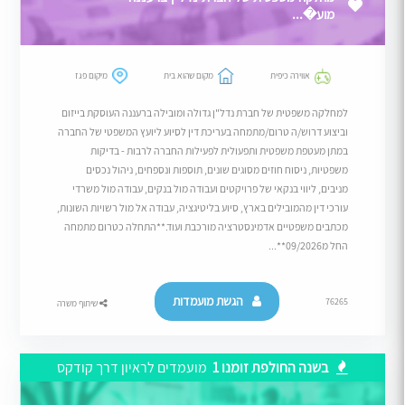
מוע�...
אווירה כיפית
מקום שהוא בית
מיקום פגז
למחלקה משפטית של חברת נדל"ן גדולה ומובילה ברעננה העוסקת בייזום
וביצוע דרוש/ה טרום/מתמחה בעריכת דין לסיוע ליועץ המשפטי של החברה
במתן מעטפת משפטית ותפעולית לפעילות החברה לרבות - בדיקות
משפטיות, ניסוח חוזים מסוגים שונים, תוספות ונספחים, ניהול נכסים
מניבים, ליווי בנקאי של פרויקטים ועבודה מול בנקים, עבודה מול משרדי
עורכי דין מהמובילים בארץ, סיוע בליטיגציה, עבודה אל מול רשויות השונות,
מכתבים משפטיים אדמינסטרציה מורכבת ועוד.**התחלה כטרום מתמחה
החל מ09/2026**...
הגשת מועמדות
76265
שיתוף משרה
בשנה החולפת זומנו 1
מועמדים לראיון דרך קודקס