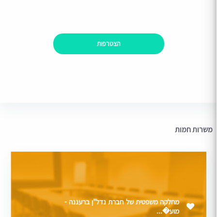
הצטרפות
משרות חמות
מחלקה משפטית של חברת נדל"ן ברעננה -
מוע�...