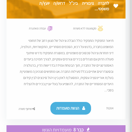
לחברה ציבורית בינ"ל דרוש/ה יועץ/ת
משפטי...
מקצוענות ללא פשרות
עבודה מאתגרת
תיאור התפקיד:התפקיד כולל הובלה וניהול של מגוון רחב של תחומי
המשפט בחברה, בדגש על רכש, הסכמים מסחריים, התקשרויות, רגולציה,
דיני תחרות וניהול סכסוכים משפטיים. במסגרת התפקיד נדרש שיתוף
פעולה הדוק עם מנהלים בכירים וגורמים עסקיים, לצורך תמיכה ביעדים
האסטרטגיים של החברה, תוך הבטחת עמידה בדרישות הדין, ברגולציה
ובסטנדרטים אתיים בכלל פעילות החברה.אנו מחפשים מנהיג/ה משפטי/ת
בעל/ת אוריינטציה עסקית, המסוגל/ת לאזן בין ניהול סיכונים לבין קידום
היעדים המסחריים של החברה, להשפיע על בעלי עניין בכירים ולהצליח
בסבי...
הגשת מועמדות
76264
שיתוף משרה
כבר 8
מועמדויות הוגשו