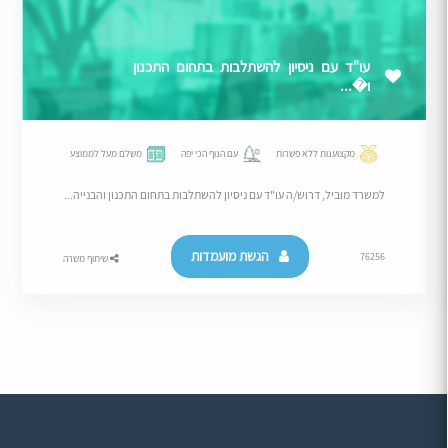
עו"ד עם ניסיון להשתלבות בתחום התכנון
ו�...
מקצוענות ללא פשרות
עם הנוף הכי יפה
משלם מעל לממוצע
למשרד מוביל, דרוש/ה עו"ד עם ניסיון להשתלבות בתחום התכנון והבנייה...
הגשת מועמדות
76256
שיתוף משרה