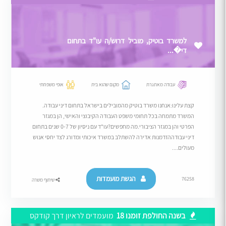
למשרד בוטיק, מוביל דרוש/ה עו"ד בתחום
די�...
עבודה מאתגרת
מקום שהוא בית
אופי משפחתי
קצת עלינו:אנחנו משרד בוטיק מהמובילים בישראל בתחום דיני עבודה.
המשרד מתמחה בכל תחומי משפט העבודה הקיבוצי והאישי, הן במגזר
הפרטי והן במגזר הציבורי.מה מחפשים?עו"ד עם ניסיון של 0-7 שנים בתחום
דיני עבודההזדמנות אדירה להשתלב במשרד איכותי ומדורג לצד יחסי אנוש
מעולים....
הגשת מועמדות
76258
שיתוף משרה
בשנה החולפת זומנו 18
מועמדים לראיון דרך קודקס