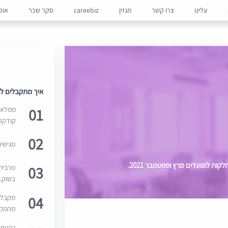
עלינו
צרו קשר
מגזין
careebiz
סקר שכר
אופ
איך מתקבלים למ
01
ממלאים
קודקס
02
מגישי
ות למועדים מרץ וספטמבר 2021.
03
מרבית
בשוק. 
04
מקבלי
מהמקור
נהנים 