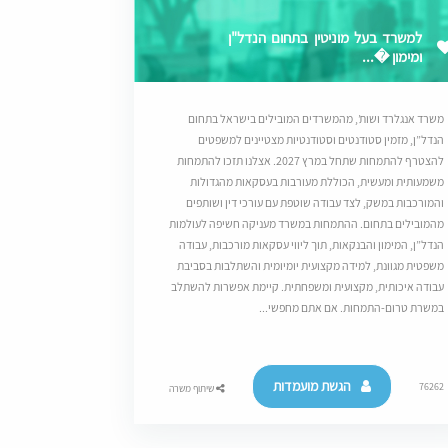
למשרד בעל מוניטין בתחום הנדל"ן
ומימון �...
משרד אנגלרד ושות’, מהמשרדים המובילים בישראל בתחום
הנדל”ן, מזמין סטודנטים וסטודנטיות מצטיינים למשפטים
להצטרף להתמחות שתחל במרץ 2027. אצלנו תזכו להתמחות
משמעותית ומעשית, הכוללת מעורבות בעסקאות מהגדולות
והמורכבות במשק, לצד עבודה שוטפת עם עורכי דין ושותפים
מהמובילים בתחום. ההתמחות במשרד מעניקה חשיפה לעולמות
הנדל”ן, המימון והבנקאות, תוך ליווי עסקאות מורכבות, עבודה
משפטית מגוונת, למידה מקצועית יומיומית והשתלבות בסביבת
עבודה איכותית, מקצועית ומשפחתית. קיימת אפשרות להשתלב
במשרת טרום-התמחות. אם אתם מחפשי...
הגשת מועמדות
76262
שיתוף משרה