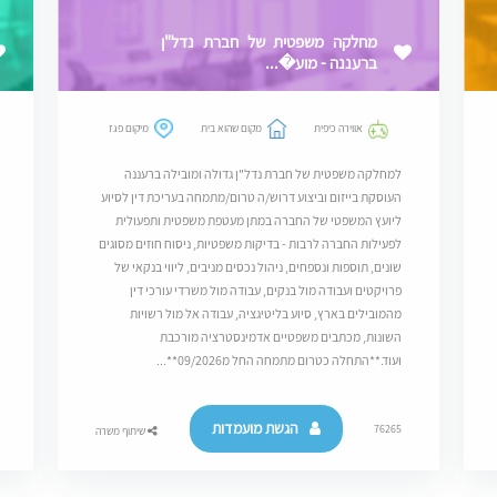
מחלקה משפטית של חברת נדל"ן
ברעננה - מוע�...
אווירה כיפית
מקום שהוא בית
מיקום פגז
למחלקה משפטית של חברת נדל"ן גדולה ומובילה ברעננה
העוסקת בייזום וביצוע דרוש/ה טרום/מתמחה בעריכת דין לסיוע
ליועץ המשפטי של החברה במתן מעטפת משפטית ותפעולית
לפעילות החברה לרבות - בדיקות משפטיות, ניסוח חוזים מסוגים
שונים, תוספות ונספחים, ניהול נכסים מניבים, ליווי בנקאי של
פרויקטים ועבודה מול בנקים, עבודה מול משרדי עורכי דין
מהמובילים בארץ, סיוע בליטיגציה, עבודה אל מול רשויות
השונות, מכתבים משפטיים אדמינסטרציה מורכבת
ועוד.**התחלה כטרום מתמחה החל מ09/2026**...
הגשת מועמדות
76265
שיתוף משרה