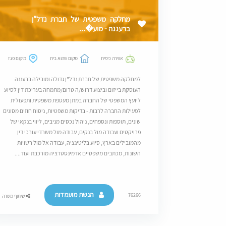
מחלקה משפטית של חברת נדל"ן
ברעננה - מוע�...
אווירה כיפית
מקום שהוא בית
מיקום פגז
למחלקה משפטית של חברת נדל"ן גדולה ומובילה ברעננה
העוסקת בייזום וביצוע דרוש/ה טרום/מתמחה בעריכת דין לסיוע
ליועץ המשפטי של החברה במתן מעטפת משפטית ותפעולית
לפעילות החברה לרבות - בדיקות משפטיות, ניסוח חוזים מסוגים
שונים, תוספות ונספחים, ניהול נכסים מניבים, ליווי בנקאי של
פרויקטים ועבודה מול בנקים, עבודה מול משרדי עורכי דין
מהמובילים בארץ, סיוע בליטיגציה, עבודה אל מול רשויות
השונות, מכתבים משפטיים אדמינסטרציה מורכבת ועוד....
הגשת מועמדות
76266
שיתוף משרה