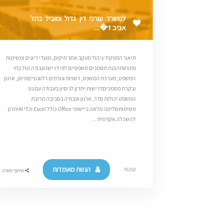
למשרד עורכי דין גדול ומוביל בתל
אביב ד�...
תיאור התפקיד:ניהול מעקב אחר תיקים, מועדי דיונים ומשימות
פתוחותהכנת מסמכים משפטיים לפי דרישהעבודה מול בתי
המשפט, מערכת המשפט, רשויות וגורמים רלוונטייםתיוק, ארגון
ובקרת מסמכיםדרישות:יתרון לניסיון בעבודה עם נט
המשפט יכולות סדר, ארגון ועבודה בסביבה מרובת
משימותשליטה מלאה ביישומי Office כולל Excel וכלי AIיתרון
להשכלה אקדמית ...
הגשת מועמדות
76250
שיתוף משרה