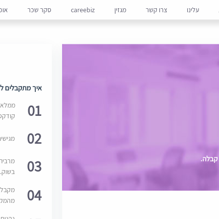
עלינו
צרו קשר
מגזין
careebiz
סקר שכר
אופ
איך מתקבלים למ
01
ממלאים
קודקס
02
מגישי
 קבלה.
03
מרבית
בשוק. 
04
מקבלי
מהמקור
נהנים 