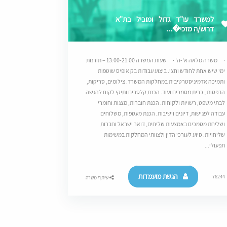
למשרד עו"ד גדול ומוביל בת"א
דרוש/ה מזכי�...
· משרה מלאה א'-ה' · שעות המשרה 13:00-21:00 – תורנות
ימי שיש אחת לחודש וחצי. ביצוע עבודות בק אופיס שוטפות
ותמיכה אדמיניסטרטיבית במחלקות המשרד. צילומים, סריקות,
הדפסות , כרית מסמכים ועוד. הכנת קלסרים ותיקי לקוח להגשה
לבתי משפט, רשויות ולקוחות. הכנת חוברות, מצגות וחומרי
עבודה לפגישות, דיונים וישיבות. הכנת מעטפות, משלוחים
ושליחת מסמכים באמצעות שליחים, דואר ישראל וחברות
שליחויות. סיוע לעורכי הדין ולצוותי המחלקות במשימות
תפעולי...
הגשת מועמדות
76244
שיתוף משרה