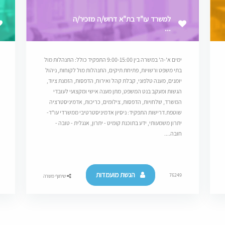
למשרד עו"ד בת"א דרוש/ה מזכיר/ה
...
ימים א'-ה' במשרה בין 9:00-15:00 התפקיד כולל: התנהלות מול
בתי משפט ורשויות, פתיחת תיקים, התנהלות מול לקוחות, ניהול
יומנים, מענה טלפוני, קבלת קהל ואירוח, הדפסות, הזמנת ציוד,
הגשות ומעקב בנט המשפט, מתן מענה אישי ומקצועי לעובדי
המשרד, שלחויות, הדפסות, צילומים, כריכות, אדמיניסטרציה
שוטפת.דרישות התפקיד: ניסיון אדמיניסטרטיבי ממשרדי עו"ד-
יתרון משמעותי, ידע בתוכנת קומיט - יתרון, אנגלית - טובה -
חובה....
הגשת מועמדות
76249
שיתוף משרה