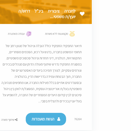
לחברה ציבורית בינ"ל דרוש/ה
יועץ/ת משפטי...
מקצוענות ללא פשרות
עבודה מאתגרת
תיאור התפקיד:התפקיד כולל הובלה וניהול של מגוון רחב של
תחומי המשפט בחברה, בדגש על רכש, הסכמים מסחריים,
התקשרויות, רגולציה, דיני תחרות וניהול סכסוכים משפטיים.
במסגרת התפקיד נדרש שיתוף פעולה הדוק עם מנהלים בכירים
וגורמים עסקיים, לצורך תמיכה ביעדים האסטרטגיים של
החברה, תוך הבטחת עמידה בדרישות הדין, ברגולציה
ובסטנדרטים אתיים בכלל פעילות החברה.אנו מחפשים מנהיג/ה
משפטי/ת בעל/ת אוריינטציה עסקית, המסוגל/ת לאזן בין ניהול
סיכונים לבין קידום היעדים המסחריים של החברה, להשפיע על
בעלי עניין בכירים ולהצליח בסבי...
הגשת מועמדות
76264
שיתוף משרה