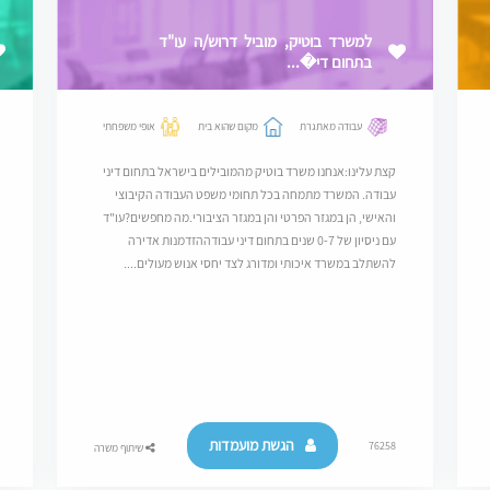
למשרד בוטיק, מוביל דרוש/ה עו"ד
בתחום די�...
עבודה מאתגרת
מקום שהוא בית
אופי משפחתי
קצת עלינו:אנחנו משרד בוטיק מהמובילים בישראל בתחום דיני
עבודה. המשרד מתמחה בכל תחומי משפט העבודה הקיבוצי
והאישי, הן במגזר הפרטי והן במגזר הציבורי.מה מחפשים?עו"ד
עם ניסיון של 0-7 שנים בתחום דיני עבודההזדמנות אדירה
להשתלב במשרד איכותי ומדורג לצד יחסי אנוש מעולים....
הגשת מועמדות
76258
שיתוף משרה