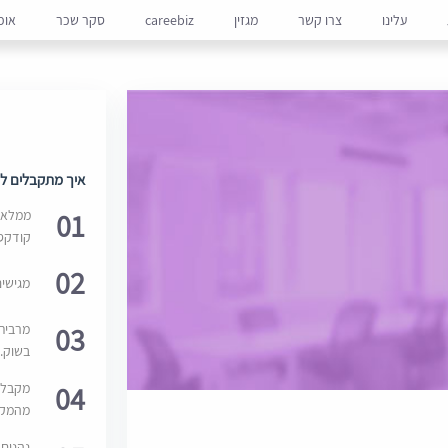
עלינו
צרו קשר
מגזין
careebiz
סקר שכר
אופ
איך מתקבלים למ
01
ממלאים
קודקס
02
מגישי
03
מרבית
בשוק. 
04
מקבלי
מהמקור
נהנים 