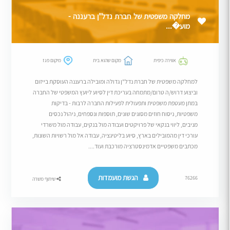
מחלקה משפטית של חברת נדל"ן ברעננה -
מוע�...
אווירה כיפית
מקום שהוא בית
מיקום פגז
למחלקה משפטית של חברת נדל"ן גדולה ומובילה ברעננה העוסקת בייזום
וביצוע דרוש/ה טרום/מתמחה בעריכת דין לסיוע ליועץ המשפטי של החברה
במתן מעטפת משפטית ותפעולית לפעילות החברה לרבות - בדיקות
משפטיות, ניסוח חוזים מסוגים שונים, תוספות ונספחים, ניהול נכסים
מניבים, ליווי בנקאי של פרויקטים ועבודה מול בנקים, עבודה מול משרדי
עורכי דין מהמובילים בארץ, סיוע בליטיגציה, עבודה אל מול רשויות השונות,
מכתבים משפטיים אדמינסטרציה מורכבת ועוד....
הגשת מועמדות
76266
שיתוף משרה