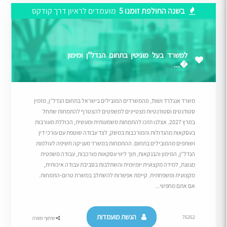
בשנה החולפת זומנו 5
מועמדים לראיון דרך קודקס
למשרד בעל מוניטין בתחום הנדל"ן ומימון
�...
משרד אנגלרד ושות’, מהמשרדים המובילים בישראל בתחום הנדל”ן, מזמין
סטודנטים וסטודנטיות מצטיינים למשפטים להצטרף להתמחות שתחל
במרץ 2027. אצלנו תזכו להתמחות משמעותית ומעשית, הכוללת מעורבות
בעסקאות מהגדולות והמורכבות במשק, לצד עבודה שוטפת עם עורכי דין
ושותפים מהמובילים בתחום. ההתמחות במשרד מעניקה חשיפה לעולמות
הנדל”ן, המימון והבנקאות, תוך ליווי עסקאות מורכבות, עבודה משפטית
מגוונת, למידה מקצועית יומיומית והשתלבות בסביבת עבודה איכותית,
מקצועית ומשפחתית. קיימת אפשרות להשתלב במשרת טרום-התמחות.
אם אתם מחפשי...
הגשת מועמדות
76262
שיתוף משרה