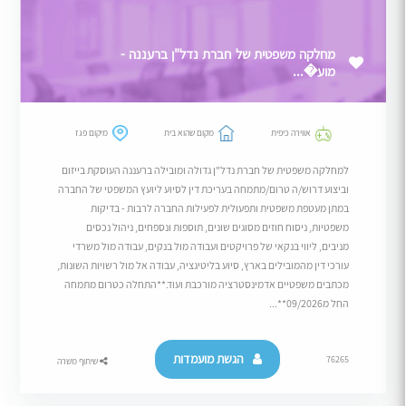
מחלקה משפטית של חברת נדל"ן ברעננה -
מוע�...
אווירה כיפית
מקום שהוא בית
מיקום פגז
למחלקה משפטית של חברת נדל"ן גדולה ומובילה ברעננה העוסקת בייזום
וביצוע דרוש/ה טרום/מתמחה בעריכת דין לסיוע ליועץ המשפטי של החברה
במתן מעטפת משפטית ותפעולית לפעילות החברה לרבות - בדיקות
משפטיות, ניסוח חוזים מסוגים שונים, תוספות ונספחים, ניהול נכסים
מניבים, ליווי בנקאי של פרויקטים ועבודה מול בנקים, עבודה מול משרדי
עורכי דין מהמובילים בארץ, סיוע בליטיגציה, עבודה אל מול רשויות השונות,
מכתבים משפטיים אדמינסטרציה מורכבת ועוד.**התחלה כטרום מתמחה
החל מ09/2026**...
הגשת מועמדות
76265
שיתוף משרה