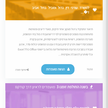
למשרד עורכי דין גדול ומוביל בתל אביב
ד�...
תיאור התפקיד:ניהול מעקב אחר תיקים, מועדי דיונים ומשימות
פתוחותהכנת מסמכים משפטיים לפי דרישהעבודה מול בתי המשפט,
מערכת המשפט, רשויות וגורמים רלוונטייםתיוק, ארגון ובקרת
מסמכיםדרישות:יתרון לניסיון בעבודה עם נט המשפט יכולות סדר, ארגון
ועבודה בסביבה מרובת משימותשליטה מלאה ביישומי Office כולל Excel
וכלי AIיתרון להשכלה אקדמית ...
הגשת מועמדות
76250
שיתוף משרה
בשנה החולפת זומנו 3
מועמדים לראיון דרך קודקס