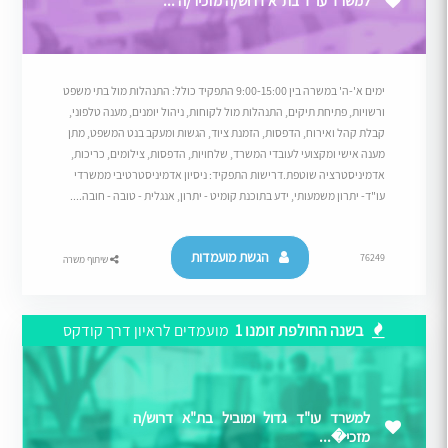
למשרד עו"ד בת"א דרוש/ה מזכיר/ה ...
ימים א'-ה' במשרה בין 9:00-15:00 התפקיד כולל: התנהלות מול בתי משפט
ורשויות, פתיחת תיקים, התנהלות מול לקוחות, ניהול יומנים, מענה טלפוני,
קבלת קהל ואירוח, הדפסות, הזמנת ציוד, הגשות ומעקב בנט המשפט, מתן
מענה אישי ומקצועי לעובדי המשרד, שלחויות, הדפסות, צילומים, כריכות,
אדמיניסטרציה שוטפת.דרישות התפקיד: ניסיון אדמיניסטרטיבי ממשרדי
עו"ד- יתרון משמעותי, ידע בתוכנת קומיט - יתרון, אנגלית - טובה - חובה....
הגשת מועמדות
76249
שיתוף משרה
בשנה החולפת זומנו 1
מועמדים לראיון דרך קודקס
למשרד עו"ד גדול ומוביל בת"א דרוש/ה
מזכי�...