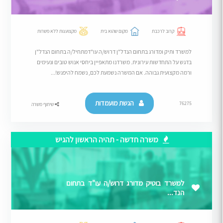
קרוב לרכבת
מקום שהוא בית
מקצוענות ללא פשרות
למשרד ותיק ומדורג בתחום הנדל"ן דרוש/ה עו"דמתחיל/ה בתחום הנדל"ן
בדגש על התחדשות עירונית. משרדנו מתאפיין ביחסי אנוש טובים ונעימים
ורמה מקצועית גבוהה. אם המשרה נשמעת לכם, נשמח להיפגש!...
הגשת מועמדות
76275
שיתוף משרה
משרה חדשה - תהיה הראשון להגיש
למשרד בוטיק מדורג דרוש/ה עו"ד בתחום
הנד...