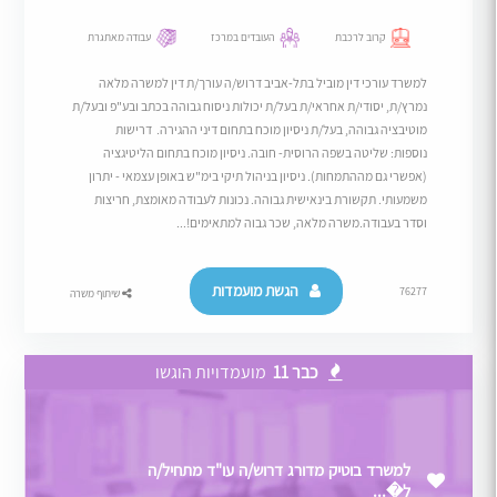
קרוב לרכבת
העובדים במרכז
עבודה מאתגרת
למשרד עורכי דין מוביל בתל-אביב דרוש/ה עורך/ת דין למשרה מלאה
נמרץ/ת, יסודי/ת אחראי/ת בעל/ת יכולות ניסוח גבוהה בכתב ובע"פ ובעל/ת
מוטיבציה גבוהה, בעל/ת ניסיון מוכח בתחום דיני ההגירה. דרישות
נוספות: שליטה בשפה הרוסית- חובה. ניסיון מוכח בתחום הליטיגציה
(אפשרי גם מההתמחות). ניסיון בניהול תיקי בימ"ש באופן עצמאי - יתרון
משמעותי. תקשורת בינאישית גבוהה. נכונות לעבודה מאומצת, חריצות
וסדר בעבודה.משרה מלאה, שכר גבוה למתאימים!...
הגשת מועמדות
76277
שיתוף משרה
כבר 11
מועמדויות הוגשו
למשרד בוטיק מדורג דרוש/ה עו"ד מתחיל/ה
ל�...