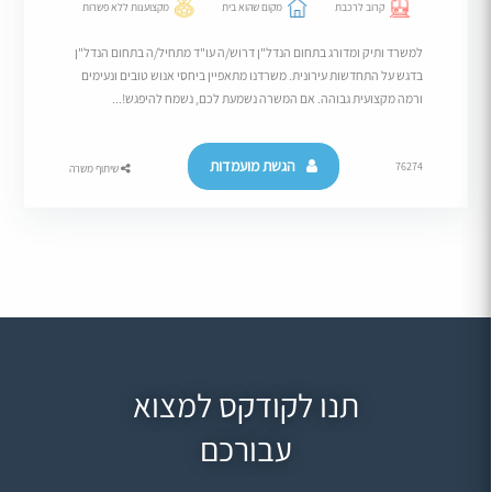
קרוב לרכבת
מקום שהוא בית
מקצוענות ללא פשרות
למשרד ותיק ומדורג בתחום הנדל"ן דרוש/ה עו"ד מתחיל/ה בתחום הנדל"ן
בדגש על התחדשות עירונית. משרדנו מתאפיין ביחסי אנוש טובים ונעימים
ורמה מקצועית גבוהה. אם המשרה נשמעת לכם, נשמח להיפגש!...
הגשת מועמדות
76274
שיתוף משרה
תנו לקודקס למצוא
עבורכם