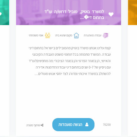
למשרד בוטיק, מוביל דרוש/ה עו"ד
בתחום די�...
עבודה מאתגרת
מקום שהוא בית
אופי משפחתי
קצת עלינו:אנחנו משרד בוטיק מהמובילים בישראל בתחום דיני
עבודה. המשרד מתמחה בכל תחומי משפט העבודה הקיבוצי
והאישי, הן במגזר הפרטי והן במגזר הציבורי.מה מחפשים?עו"ד
עם ניסיון של 0-7 שנים בתחום דיני עבודההזדמנות אדירה
להשתלב במשרד איכותי ומדורג לצד יחסי אנוש מעולים....
הגשת מועמדות
76258
שיתוף משרה