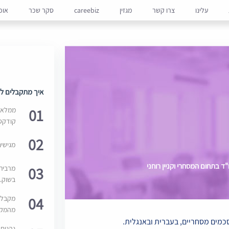
עלינו
צרו קשר
מגזין
careebiz
סקר שכר
אופ
איך מתקבלים למ
01
ממלאים
קודקס
02
מגישי
 בתחום המסחרי וקניין רוחני
03
מרבית
בשוק. 
04
מקבלי
מהמקור
נהנים 