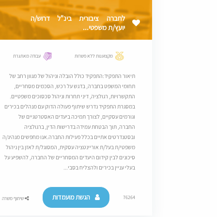
לחברה ציבורית בינ"ל דרוש/ה
יועץ/ת משפטי...
מקצוענות ללא פשרות
עבודה מאתגרת
תיאור התפקיד:התפקיד כולל הובלה וניהול של מגוון רחב של
תחומי המשפט בחברה, בדגש על רכש, הסכמים מסחריים,
התקשרויות, רגולציה, דיני תחרות וניהול סכסוכים משפטיים.
במסגרת התפקיד נדרש שיתוף פעולה הדוק עם מנהלים בכירים
וגורמים עסקיים, לצורך תמיכה ביעדים האסטרטגיים של
החברה, תוך הבטחת עמידה בדרישות הדין, ברגולציה
ובסטנדרטים אתיים בכלל פעילות החברה.אנו מחפשים מנהיג/ה
משפטי/ת בעל/ת אוריינטציה עסקית, המסוגל/ת לאזן בין ניהול
סיכונים לבין קידום היעדים המסחריים של החברה, להשפיע על
בעלי עניין בכירים ולהצליח בסבי...
הגשת מועמדות
76264
שיתוף משרה