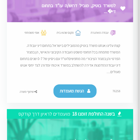
למשרד בוטיק, מוביל דרוש/ה עו"ד בתחום
די�...
עבודה מאתגרת
מקום שהוא בית
אופי משפחתי
קצת עלינו:אנחנו משרד בוטיק מהמובילים בישראל בתחום דיני עבודה.
המשרד מתמחה בכל תחומי משפט העבודה הקיבוצי והאישי, הן במגזר
הפרטי והן במגזר הציבורי.מה מחפשים?עו"ד עם ניסיון של 0-7 שנים בתחום
דיני עבודההזדמנות אדירה להשתלב במשרד איכותי ומדורג לצד יחסי אנוש
מעולים....
הגשת מועמדות
76258
שיתוף משרה
בשנה החולפת זומנו 18
מועמדים לראיון דרך קודקס