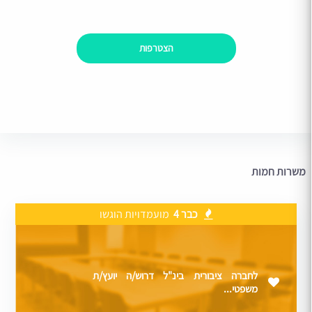
הצטרפות
משרות חמות
כבר 4
מועמדויות הוגשו
לחברה ציבורית בינ"ל דרוש/ה יועץ/ת
משפטי...