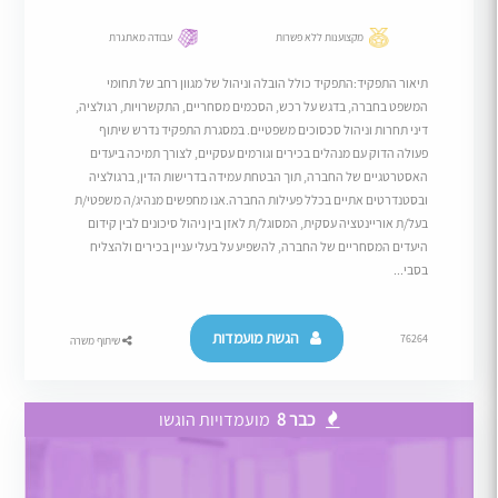
מקצוענות ללא פשרות
עבודה מאתגרת
תיאור התפקיד:התפקיד כולל הובלה וניהול של מגוון רחב של תחומי
המשפט בחברה, בדגש על רכש, הסכמים מסחריים, התקשרויות, רגולציה,
דיני תחרות וניהול סכסוכים משפטיים. במסגרת התפקיד נדרש שיתוף
פעולה הדוק עם מנהלים בכירים וגורמים עסקיים, לצורך תמיכה ביעדים
האסטרטגיים של החברה, תוך הבטחת עמידה בדרישות הדין, ברגולציה
ובסטנדרטים אתיים בכלל פעילות החברה.אנו מחפשים מנהיג/ה משפטי/ת
בעל/ת אוריינטציה עסקית, המסוגל/ת לאזן בין ניהול סיכונים לבין קידום
היעדים המסחריים של החברה, להשפיע על בעלי עניין בכירים ולהצליח
בסבי...
הגשת מועמדות
76264
שיתוף משרה
כבר 8
מועמדויות הוגשו