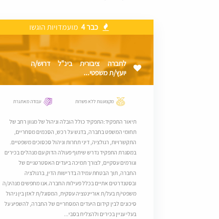
כבר 4
מועמדויות הוגשו
לחברה ציבורית בינ"ל דרוש/ה
יועץ/ת משפטי...
מקצוענות ללא פשרות
עבודה מאתגרת
תיאור התפקיד:התפקיד כולל הובלה וניהול של מגוון רחב של
תחומי המשפט בחברה, בדגש על רכש, הסכמים מסחריים,
התקשרויות, רגולציה, דיני תחרות וניהול סכסוכים משפטיים.
במסגרת התפקיד נדרש שיתוף פעולה הדוק עם מנהלים בכירים
וגורמים עסקיים, לצורך תמיכה ביעדים האסטרטגיים של
החברה, תוך הבטחת עמידה בדרישות הדין, ברגולציה
ובסטנדרטים אתיים בכלל פעילות החברה.אנו מחפשים מנהיג/ה
משפטי/ת בעל/ת אוריינטציה עסקית, המסוגל/ת לאזן בין ניהול
סיכונים לבין קידום היעדים המסחריים של החברה, להשפיע על
בעלי עניין בכירים ולהצליח בסבי...