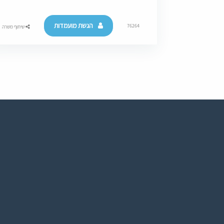
הגשת מועמדות
76264
שיתוף משרה