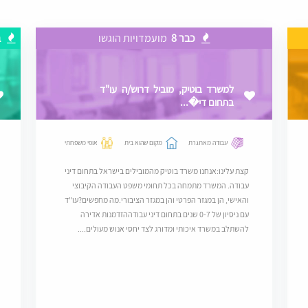
כבר 8
מועמדויות הוגשו
ב
למשרד בוטיק, מוביל דרוש/ה עו"ד
בתחום די�...
עבודה מאתגרת
מקום שהוא בית
אופי משפחתי
קצת עלינו:אנחנו משרד בוטיק מהמובילים בישראל בתחום דיני
עבודה. המשרד מתמחה בכל תחומי משפט העבודה הקיבוצי
והאישי, הן במגזר הפרטי והן במגזר הציבורי.מה מחפשים?עו"ד
עם ניסיון של 0-7 שנים בתחום דיני עבודההזדמנות אדירה
להשתלב במשרד איכותי ומדורג לצד יחסי אנוש מעולים....