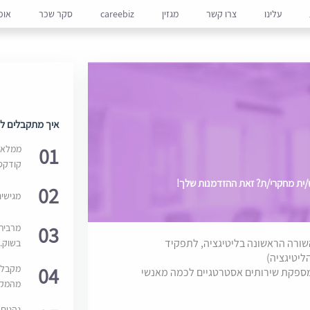
עלינו
צרו קשר
מגזין
careebiz
סקר שכר
אופ
איך מתקבלים למ
01
ממלאים
קודקס
/ית מחקרי/ת? זאת ההזדמנות שלך!
02
מגישי
03
מרבית
שורה הראשונה בליטיגציה, לתפקיד
בשוק. 
04
מקבלי
מספקת שירותים אסטרטגיים לכמה מאנשי
מהמקור
נהנים 