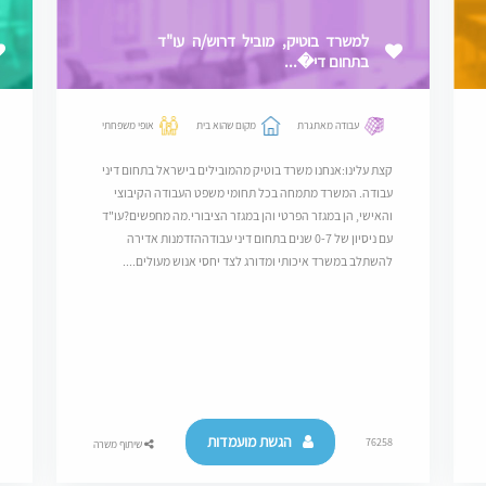
למשרד בוטיק, מוביל דרוש/ה עו"ד
בתחום די�...
עבודה מאתגרת
מקום שהוא בית
אופי משפחתי
קצת עלינו:אנחנו משרד בוטיק מהמובילים בישראל בתחום דיני
עבודה. המשרד מתמחה בכל תחומי משפט העבודה הקיבוצי
והאישי, הן במגזר הפרטי והן במגזר הציבורי.מה מחפשים?עו"ד
עם ניסיון של 0-7 שנים בתחום דיני עבודההזדמנות אדירה
להשתלב במשרד איכותי ומדורג לצד יחסי אנוש מעולים....
הגשת מועמדות
76258
שיתוף משרה