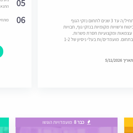
05
התנאי
06
פותחי
למשרד נזיקין המונה כ-10 עו"ד דרוש/ה עו"ד מתחיל/ה עד 3 שנים לתחום נזקי הגוף
וח ורשויות מקומיות בנזקי גוף, חבויות
ן עצמאות ומקצועיות חסרת פשרות.
המשרה מתאימה למועמדים/ות לאחר התמחות בתחום. מועמדים/ות בעלי ניסיון של 1-2
5/11/202
כבר 8
מועמדויות הוגשו