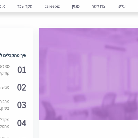
עלינו
צרו קשר
מגזין
careebiz
סקר שכר
אופ
איך מתקבלים למ
01
ממלאים
קודקס
02
מגישי
03
מרבית
בשוק. 
04
מקבלי
מהמקור
נהנים 