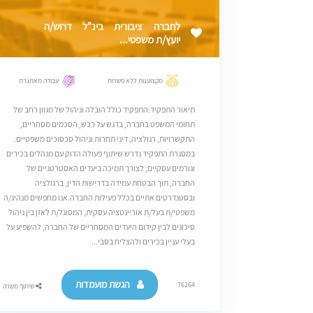
לחברה ציבורית בינ"ל דרוש/ה
יועץ/ת משפטי...
מקצוענות ללא פשרות
עבודה מאתגרת
תיאור התפקיד:התפקיד כולל הובלה וניהול של מגוון רחב של
תחומי המשפט בחברה, בדגש על רכש, הסכמים מסחריים,
התקשרויות, רגולציה, דיני תחרות וניהול סכסוכים משפטיים.
במסגרת התפקיד נדרש שיתוף פעולה הדוק עם מנהלים בכירים
וגורמים עסקיים, לצורך תמיכה ביעדים האסטרטגיים של
החברה, תוך הבטחת עמידה בדרישות הדין, ברגולציה
ובסטנדרטים אתיים בכלל פעילות החברה.אנו מחפשים מנהיג/ה
משפטי/ת בעל/ת אוריינטציה עסקית, המסוגל/ת לאזן בין ניהול
סיכונים לבין קידום היעדים המסחריים של החברה, להשפיע על
בעלי עניין בכירים ולהצליח בסבי...
הגשת מועמדות
76264
שיתוף משרה