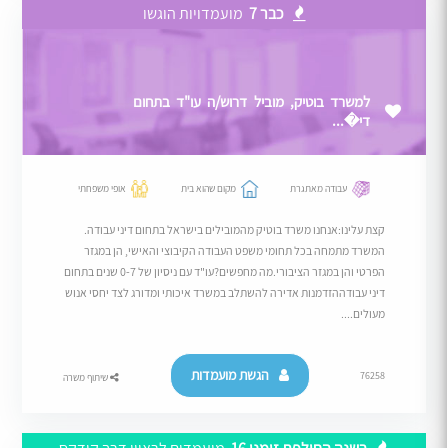
כבר 7
מועמדויות הוגשו
למשרד בוטיק, מוביל דרוש/ה עו"ד בתחום
די�...
עבודה מאתגרת
מקום שהוא בית
אופי משפחתי
קצת עלינו:אנחנו משרד בוטיק מהמובילים בישראל בתחום דיני עבודה.
המשרד מתמחה בכל תחומי משפט העבודה הקיבוצי והאישי, הן במגזר
הפרטי והן במגזר הציבורי.מה מחפשים?עו"ד עם ניסיון של 0-7 שנים בתחום
דיני עבודההזדמנות אדירה להשתלב במשרד איכותי ומדורג לצד יחסי אנוש
מעולים....
הגשת מועמדות
76258
שיתוף משרה