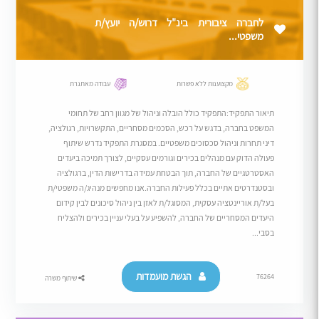
לחברה ציבורית בינ"ל דרוש/ה יועץ/ת
משפטי...
מקצוענות ללא פשרות
עבודה מאתגרת
תיאור התפקיד:התפקיד כולל הובלה וניהול של מגוון רחב של תחומי
המשפט בחברה, בדגש על רכש, הסכמים מסחריים, התקשרויות, רגולציה,
דיני תחרות וניהול סכסוכים משפטיים. במסגרת התפקיד נדרש שיתוף
פעולה הדוק עם מנהלים בכירים וגורמים עסקיים, לצורך תמיכה ביעדים
האסטרטגיים של החברה, תוך הבטחת עמידה בדרישות הדין, ברגולציה
ובסטנדרטים אתיים בכלל פעילות החברה.אנו מחפשים מנהיג/ה משפטי/ת
בעל/ת אוריינטציה עסקית, המסוגל/ת לאזן בין ניהול סיכונים לבין קידום
היעדים המסחריים של החברה, להשפיע על בעלי עניין בכירים ולהצליח
בסבי...
הגשת מועמדות
76264
שיתוף משרה