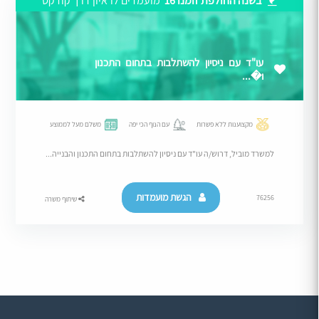
בשנה החולפת זומנו 16
מועמדים לראיון דרך קודקס
עו"ד עם ניסיון להשתלבות בתחום התכנון
ו�...
מקצוענות ללא פשרות
עם הנוף הכי יפה
משלם מעל לממוצע
למשרד מוביל, דרוש/ה עו"ד עם ניסיון להשתלבות בתחום התכנון והבנייה...
הגשת מועמדות
76256
שיתוף משרה