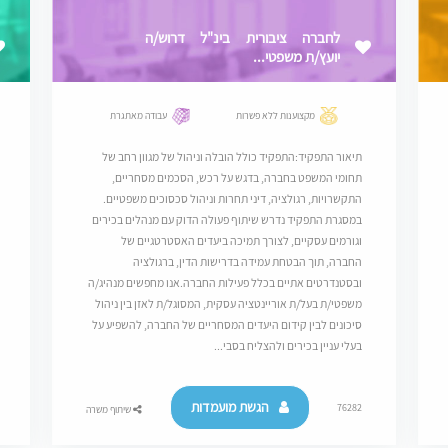
לחברה ציבורית בינ"ל דרוש/ה
יועץ/ת משפטי...
מקצוענות ללא פשרות
עבודה מאתגרת
תיאור התפקיד:התפקיד כולל הובלה וניהול של מגוון רחב של
תחומי המשפט בחברה, בדגש על רכש, הסכמים מסחריים,
התקשרויות, רגולציה, דיני תחרות וניהול סכסוכים משפטיים.
במסגרת התפקיד נדרש שיתוף פעולה הדוק עם מנהלים בכירים
וגורמים עסקיים, לצורך תמיכה ביעדים האסטרטגיים של
החברה, תוך הבטחת עמידה בדרישות הדין, ברגולציה
ובסטנדרטים אתיים בכלל פעילות החברה.אנו מחפשים מנהיג/ה
משפטי/ת בעל/ת אוריינטציה עסקית, המסוגל/ת לאזן בין ניהול
סיכונים לבין קידום היעדים המסחריים של החברה, להשפיע על
בעלי עניין בכירים ולהצליח בסבי...
הגשת מועמדות
76282
שיתוף משרה