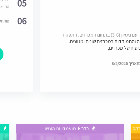
05
התנאי
06
פותחי
למשרד ירושלמי גדול ובעל מוניטין, דרוש/ה עו"ד עם ניסיון (3-6) בתחום המכרזים. התפקיד
ה והתמודדות במכרזים שונים ומגוונים.
יסוח של מכרזים,
8/2/2026
דקס
כבר 6
מועמדויות הוגשו
ב