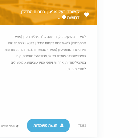
למשרד בעל מוניטין בתחום הנדל"ן,
דרוש/ה �...
למשרד בוטיק מוביל, דרוש/ה עו״ד בעל/ת ניסיון (אפשרי
מהתמחות) להשתלבות בתחום הנדל"ן בדגש על התחדשות
עירוניתדרישות:ניסיון (אפשרי מהתמחות) בתחום ההתחדשות
העירוניתהבנה עסקית ויכולת עבודה על מספר תיקים
במקביליסודיות, אחריות ויחסי אנוש טוביםתנאים מעולים
למתאימים.ות...
הגשת מועמדות
76283
שיתוף משרה