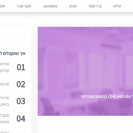
עלינו
צרו קשר
מגזין
careebiz
סקר שכר
אופ
איך מתקבלים למ
01
ממלאים
קודקס
02
מגישי
 בתחום המכרזים
03
מרבית
בשוק. 
04
מקבלי
מהמקור
נהנים 