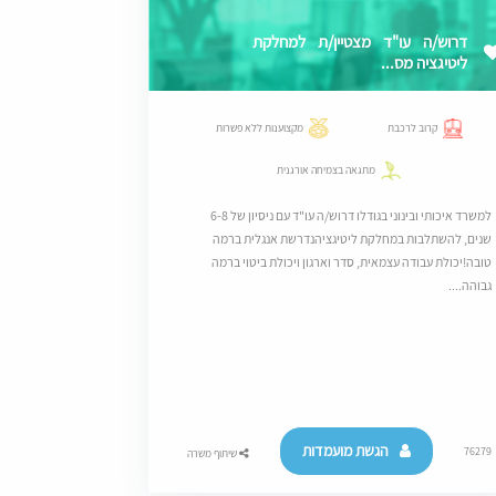
דרוש/ה עו"ד מצטיין/ת למחלקת
ליטיגציה מס...
קרוב לרכבת
מקצוענות ללא פשרות
מתגאה בצמיחה אורגנית
למשרד איכותי ובינוני בגודלו דרוש/ה עו"ד עם ניסיון של 6-8
שנים, להשתלבות במחלקת ליטיגציהנדרשת אנגלית ברמה
טובה!יכולת עבודה עצמאית, סדר וארגון ויכולת ביטוי ברמה
גבוהה....
הגשת מועמדות
76279
שיתוף משרה