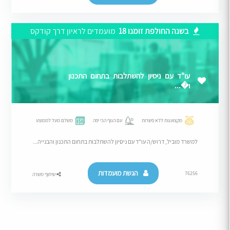
בשנה החולפת זומנו 18
מועמדים לראיון דרך קודקס
עו"ד עם ניסיון להשתלבות בתחום התכנון
ו�...
מקצוענות ללא פשרות
עם הנוף הכי יפה
משלם מעל לממוצע
למשרד מוביל, דרוש/ה עו"ד עם ניסיון להשתלבות בתחום התכנון והבנייה...
הגשת מועמדות
76256
שיתוף משרה