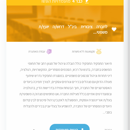
כבר 4
מועמדויות הוגשו
לחברה ציבורית בינ"ל דרוש/ה יועץ/ת
משפטי...
מקצוענות ללא פשרות
עבודה מאתגרת
תיאור התפקיד:התפקיד כולל הובלה וניהול של מגוון רחב של תחומי
המשפט בחברה, בדגש על רכש, הסכמים מסחריים, התקשרויות, רגולציה,
דיני תחרות וניהול סכסוכים משפטיים. במסגרת התפקיד נדרש שיתוף
פעולה הדוק עם מנהלים בכירים וגורמים עסקיים, לצורך תמיכה ביעדים
האסטרטגיים של החברה, תוך הבטחת עמידה בדרישות הדין, ברגולציה
ובסטנדרטים אתיים בכלל פעילות החברה.אנו מחפשים מנהיג/ה משפטי/ת
בעל/ת אוריינטציה עסקית, המסוגל/ת לאזן בין ניהול סיכונים לבין קידום
היעדים המסחריים של החברה, להשפיע על בעלי עניין בכירים ולהצליח
בסבי...