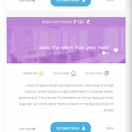
הגשת מועמדות
76264
שיתוף משרה
כבר 8
מועמדויות הוגשו
למשרד בוטיק, מוביל דרוש/ה עו"ד בתחום
די�...
עבודה מאתגרת
מקום שהוא בית
אופי משפחתי
קצת עלינו:אנחנו משרד בוטיק מהמובילים בישראל בתחום דיני עבודה.
המשרד מתמחה בכל תחומי משפט העבודה הקיבוצי והאישי, הן במגזר
הפרטי והן במגזר הציבורי.מה מחפשים?עו"ד עם ניסיון של 0-7 שנים בתחום
דיני עבודההזדמנות אדירה להשתלב במשרד איכותי ומדורג לצד יחסי אנוש
מעולים....
הגשת מועמדות
76258
שיתוף משרה